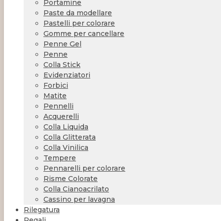
Portamine
Paste da modellare
Pastelli per colorare
Gomme per cancellare
Penne Gel
Penne
Colla Stick
Evidenziatori
Forbici
Matite
Pennelli
Acquerelli
Colla Liquida
Colla Glitterata
Colla Vinilica
Tempere
Pennarelli per colorare
Risme Colorate
Colla Cianoacrilato
Cassino per lavagna
Rilegatura
Regali