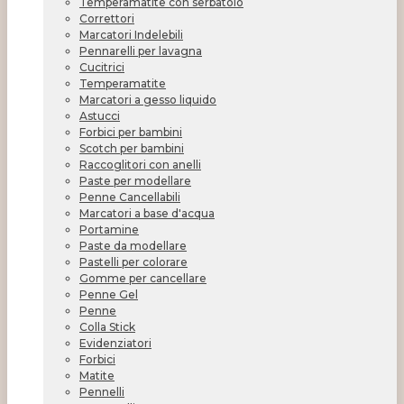
Temperamatite con serbatoio
Correttori
Marcatori Indelebili
Pennarelli per lavagna
Cucitrici
Temperamatite
Marcatori a gesso liquido
Astucci
Forbici per bambini
Scotch per bambini
Raccoglitori con anelli
Paste per modellare
Penne Cancellabili
Marcatori a base d'acqua
Portamine
Paste da modellare
Pastelli per colorare
Gomme per cancellare
Penne Gel
Penne
Colla Stick
Evidenziatori
Forbici
Matite
Pennelli