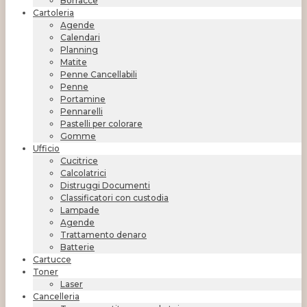
Borracce
Cartoleria
Agende
Calendari
Planning
Matite
Penne Cancellabili
Penne
Portamine
Pennarelli
Pastelli per colorare
Gomme
Ufficio
Cucitrice
Calcolatrici
Distruggi Documenti
Classificatori con custodia
Lampade
Agende
Trattamento denaro
Batterie
Cartucce
Toner
Laser
Cancelleria