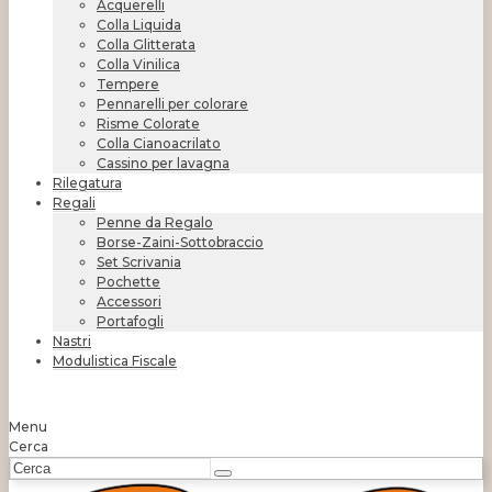
Acquerelli
Colla Liquida
Colla Glitterata
Colla Vinilica
Tempere
Pennarelli per colorare
Risme Colorate
Colla Cianoacrilato
Cassino per lavagna
Rilegatura
Regali
Penne da Regalo
Borse-Zaini-Sottobraccio
Set Scrivania
Pochette
Accessori
Portafogli
Nastri
Modulistica Fiscale
Menu
Cerca