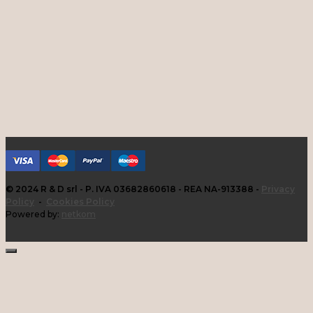
© 2024 R & D srl - P. IVA 03682860618 - REA NA-913388 -
Privacy
Policy
-
Cookies Policy
Powered by:
netkom