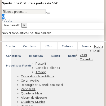
Spedizione Gratuita a partire da 55€
0
/
Vuoto
Il tuo carrello
×
Non ci sono articoli nel tuo carrello
Scuola
Cartoleria
Ufficio
Cartucce
Toner
Scuola
Diari
Zaini
Cancelleria
Rilegatura
Regali
Nastri
Corredini
Pastelli
Modulistica Fiscale
Cartella Polionda
Trolley
Calcolatrici Scientifiche
Colori Acrilici
Raccoglitori 4 anelli scolastici
Pennarelli
Quaderni Maxi
Album da disegno
Quaderni Musica