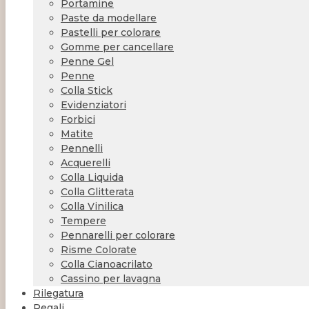
Portamine
Paste da modellare
Pastelli per colorare
Gomme per cancellare
Penne Gel
Penne
Colla Stick
Evidenziatori
Forbici
Matite
Pennelli
Acquerelli
Colla Liquida
Colla Glitterata
Colla Vinilica
Tempere
Pennarelli per colorare
Risme Colorate
Colla Cianoacrilato
Cassino per lavagna
Rilegatura
Regali