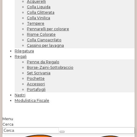
Acquerelli
Colla Liquida
Colla Glitterata
Colla Vinilica
Tempere
Pennarelli per colorare
Risme Colorate
Colla Cianoacrilato
Cassino per lavagna
Rilegatura
Regali
Penne da Regalo
Borse-Zaini-Sottobraccio
Set Scrivania
Pochette
Accessori
Portafogli
Nastri
Modulistica Fiscale
Menu
Cerca