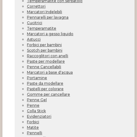
Temperamatite con serbatoio
Correttori
Marcatori Indelebili
Pennarelli per lavagna
Cucitrici
Temperamatite
Marcatori a gesso liquido
Astucci
Forbici per bambini
Scotch per bambini
Raccoglitori con anelli
Paste per modellare
Penne Cancellabili
Marcatori a base d'acqua
Portamine
Paste da modellare
Pastelli per colorare
Gomme per cancellare
Penne Gel
Penne
Colla Stick
Evidenziatori
Forbici
Matite
Pennelli