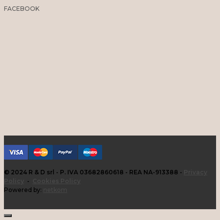
FACEBOOK
© 2024 R & D srl - P. IVA 03682860618 - REA NA-913388 -
Privacy
Policy
-
Cookies Policy
Powered by:
netkom