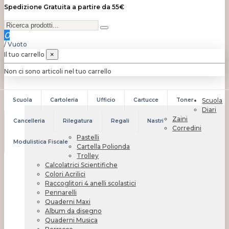
Spedizione Gratuita a partire da 55€
0
/
Vuoto
Il tuo carrello
×
Non ci sono articoli nel tuo carrello
Scuola
Cartoleria
Ufficio
Cartucce
Toner
Scuola
Diari
Zaini
Cancelleria
Rilegatura
Regali
Nastri
Corredini
Pastelli
Modulistica Fiscale
Cartella Polionda
Trolley
Calcolatrici Scientifiche
Colori Acrilici
Raccoglitori 4 anelli scolastici
Pennarelli
Quaderni Maxi
Album da disegno
Quaderni Musica