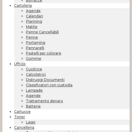
Borracce
Cartoleria
Agende
Calendari
Planning
Matite
Penne Cancellabili
Penne
Portamine
Pennarelli
Pastelli per colorare
Gomme
Ufficio
Cucitrice
Calcolatrici
Distruggi Documenti
Classificatori con custodia
Lampade
Agende
Trattamento denaro
Batterie
Cartucce
Toner
Laser
Cancelleria