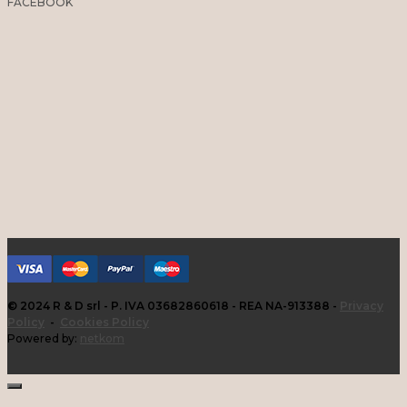
FACEBOOK
© 2024 R & D srl - P. IVA 03682860618 - REA NA-913388 -
Privacy
Policy
-
Cookies Policy
Powered by:
netkom