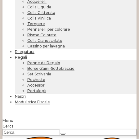
Acquerelli
Colla Liquida
Colla Glitterata
Colla Vinilica
Tempere
Pennarelli per colorare
Risme Colorate
Colla Cianoacrilato
Cassino per lavagna
Rilegatura
Regali
Penne da Regalo
Borse-Zaini-Sottobraccio
Set Scrivania
Pochette
Accessori
Portafogli
Nastri
Modulistica Fiscale
Menu
Cerca