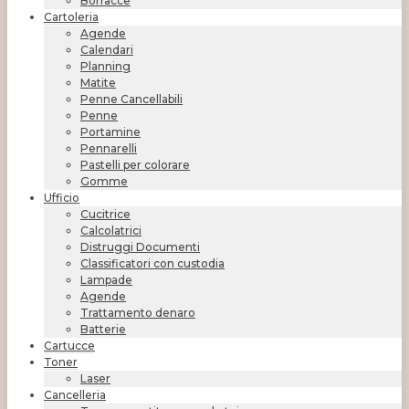
Borracce
Cartoleria
Agende
Calendari
Planning
Matite
Penne Cancellabili
Penne
Portamine
Pennarelli
Pastelli per colorare
Gomme
Ufficio
Cucitrice
Calcolatrici
Distruggi Documenti
Classificatori con custodia
Lampade
Agende
Trattamento denaro
Batterie
Cartucce
Toner
Laser
Cancelleria