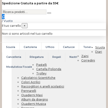
Spedizione Gratuita a partire da 55€
0
/
Vuoto
Il tuo carrello
×
Non ci sono articoli nel tuo carrello
Scuola
Cartoleria
Ufficio
Cartucce
Toner
Scuola
Diari
Zaini
Cancelleria
Rilegatura
Regali
Nastri
Corredini
Pastelli
Modulistica Fiscale
Cartella Polionda
Trolley
Calcolatrici Scientifiche
Colori Acrilici
Raccoglitori 4 anelli scolastici
Pennarelli
Quaderni Maxi
Album da disegno
Quaderni Musica