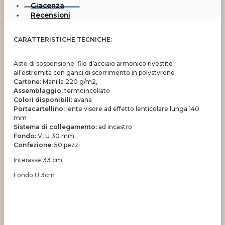
Giacenza
Recensioni
CARATTERISTICHE TECNICHE:
Aste di sospensione
: filo d’acciaio armonico rivestito
all’estremità con ganci di scorrimento in polystyrene
Cartone:
Manilla 220 g/m2,
Assemblaggio:
termoincollato
Colori disponibili:
avana
Portacartellino:
lente visore ad effetto lenticolare lunga 140
mm
Sistema di collegamento:
ad incastro
Fondo:
V, U 30 mm
Confezione:
50 pezzi
Interasse 33 cm
Fondo U 3cm