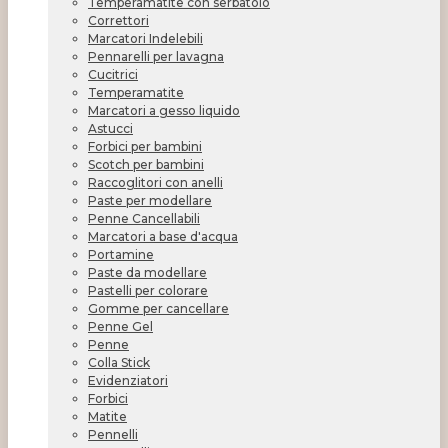
Temperamatite con serbatoio
Correttori
Marcatori Indelebili
Pennarelli per lavagna
Cucitrici
Temperamatite
Marcatori a gesso liquido
Astucci
Forbici per bambini
Scotch per bambini
Raccoglitori con anelli
Paste per modellare
Penne Cancellabili
Marcatori a base d'acqua
Portamine
Paste da modellare
Pastelli per colorare
Gomme per cancellare
Penne Gel
Penne
Colla Stick
Evidenziatori
Forbici
Matite
Pennelli