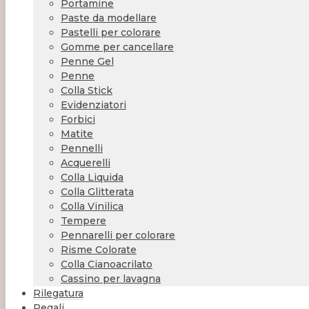
Portamine
Paste da modellare
Pastelli per colorare
Gomme per cancellare
Penne Gel
Penne
Colla Stick
Evidenziatori
Forbici
Matite
Pennelli
Acquerelli
Colla Liquida
Colla Glitterata
Colla Vinilica
Tempere
Pennarelli per colorare
Risme Colorate
Colla Cianoacrilato
Cassino per lavagna
Rilegatura
Regali