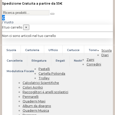
Spedizione Gratuita a partire da 55€
0
/
Vuoto
Il tuo carrello
×
Non ci sono articoli nel tuo carrello
Scuola
Cartoleria
Ufficio
Cartucce
Toner
Scuola
Diari
Zaini
Cancelleria
Rilegatura
Regali
Nastri
Corredini
Pastelli
Modulistica Fiscale
Cartella Polionda
Trolley
Calcolatrici Scientifiche
Colori Acrilici
Raccoglitori 4 anelli scolastici
Pennarelli
Quaderni Maxi
Album da disegno
Quaderni Musica