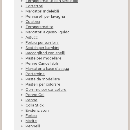
Temperamatite con serbatoio
Correttori
Marcatori Indelebili
Pennarelli per lavagna
Cucitrici
Temperamatite
Marcatori a gesso liquido
Astucci
Forbici per bambini
Scotch per bambini
Raccoglitori con anelli
Paste per modellare
Penne Cancellabili
Marcatori a base d'acqua
Portamine
Paste da modellare
Pastelli per colorare
Gomme per cancellare
Penne Gel
Penne
Colla Stick
Evidenziatori
Forbici
Matite
Pennelli