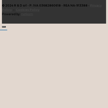
© 2024 R & D srl - P. IVA 03682860618 - REA NA-913388 -
Privacy
Policy
-
Cookies Policy
Powered by:
netkom