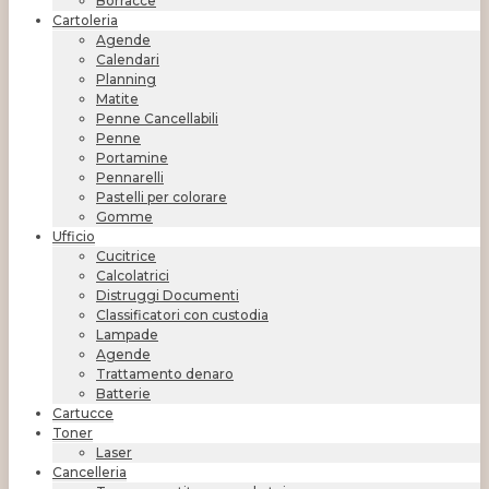
Borracce
Cartoleria
Agende
Calendari
Planning
Matite
Penne Cancellabili
Penne
Portamine
Pennarelli
Pastelli per colorare
Gomme
Ufficio
Cucitrice
Calcolatrici
Distruggi Documenti
Classificatori con custodia
Lampade
Agende
Trattamento denaro
Batterie
Cartucce
Toner
Laser
Cancelleria