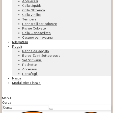
Acquerelli
Colla Liquida
Colla Glitterata
Colla Vinilica
Tempere
Pennarelli per colorare
Risme Colorate
Colla Cianoacrilato
Cassino per lavagna
Rilegatura
Regali
Penne da Regalo
Borse-Zaini-Sottobraccio
Set Scrivania
Pochette
Accessori
Portafogli
Nastri
Modulistica Fiscale
Menu
Cerca