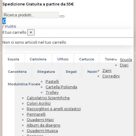
Spedizione Gratuita a partire da 55€
0
/
Vuoto
Il tuo carrello
×
Non ci sono articoli nel tuo carrello
Scuola
Cartoleria
Ufficio
Cartucce
Toner
Scuola
Diari
Zaini
Cancelleria
Rilegatura
Regali
Nastri
Corredini
Pastelli
Modulistica Fiscale
Cartella Polionda
Trolley
Calcolatrici Scientifiche
Colori Acrilici
Raccoglitori 4 anelli scolastici
Pennarelli
Quaderni Maxi
Album da disegno
Quaderni Musica