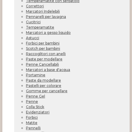
Temperamatite con serbatoio
Correttori
Marcatori Indelebili
Pennarelli per lavagna
Cucitrici
Temperamatite
Marcatori a gesso liquido
Astucci
Forbici per bambini
Scotch per bambini
Raccoglitori con anelli
Paste per modellare
Penne Cancellabili
Marcatori a base d'acqua
Portamine
Paste da modellare
Pastelli per colorare
Gomme per cancellare
Penne Gel
Penne
Colla Stick
Evidenziatori
Forbici
Matite
Pennelli