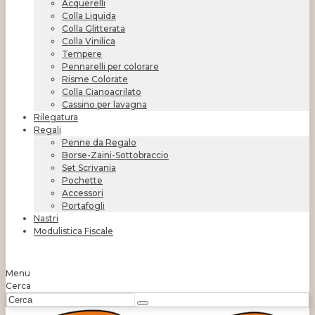
Acquerelli
Colla Liquida
Colla Glitterata
Colla Vinilica
Tempere
Pennarelli per colorare
Risme Colorate
Colla Cianoacrilato
Cassino per lavagna
Rilegatura
Regali
Penne da Regalo
Borse-Zaini-Sottobraccio
Set Scrivania
Pochette
Accessori
Portafogli
Nastri
Modulistica Fiscale
Menu
Cerca