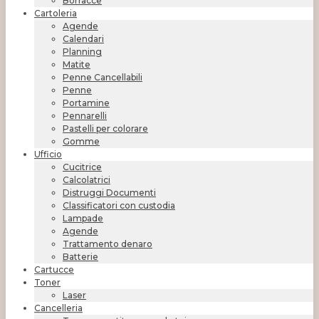
Borracce
Cartoleria
Agende
Calendari
Planning
Matite
Penne Cancellabili
Penne
Portamine
Pennarelli
Pastelli per colorare
Gomme
Ufficio
Cucitrice
Calcolatrici
Distruggi Documenti
Classificatori con custodia
Lampade
Agende
Trattamento denaro
Batterie
Cartucce
Toner
Laser
Cancelleria