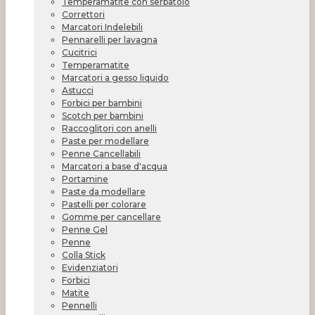
Temperamatite con serbatoio
Correttori
Marcatori Indelebili
Pennarelli per lavagna
Cucitrici
Temperamatite
Marcatori a gesso liquido
Astucci
Forbici per bambini
Scotch per bambini
Raccoglitori con anelli
Paste per modellare
Penne Cancellabili
Marcatori a base d'acqua
Portamine
Paste da modellare
Pastelli per colorare
Gomme per cancellare
Penne Gel
Penne
Colla Stick
Evidenziatori
Forbici
Matite
Pennelli