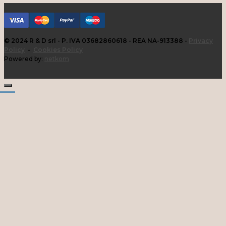
© 2024 R & D srl - P. IVA 03682860618 - REA NA-913388 -
Privacy
Policy
-
Cookies Policy
Powered by:
netkom