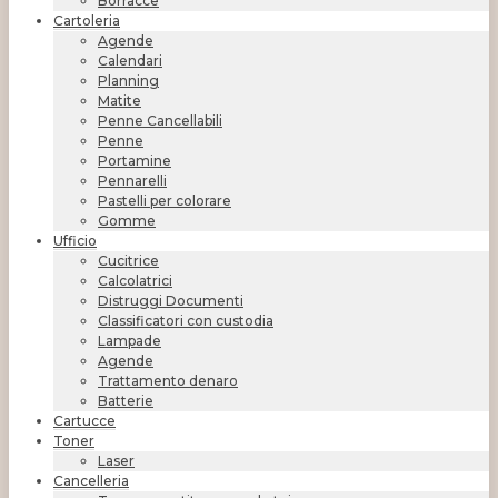
Borracce
Cartoleria
Agende
Calendari
Planning
Matite
Penne Cancellabili
Penne
Portamine
Pennarelli
Pastelli per colorare
Gomme
Ufficio
Cucitrice
Calcolatrici
Distruggi Documenti
Classificatori con custodia
Lampade
Agende
Trattamento denaro
Batterie
Cartucce
Toner
Laser
Cancelleria