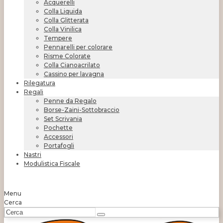
Acquerelli
Colla Liquida
Colla Glitterata
Colla Vinilica
Tempere
Pennarelli per colorare
Risme Colorate
Colla Cianoacrilato
Cassino per lavagna
Rilegatura
Regali
Penne da Regalo
Borse-Zaini-Sottobraccio
Set Scrivania
Pochette
Accessori
Portafogli
Nastri
Modulistica Fiscale
Menu
Cerca