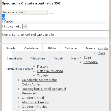
Spedizione Gratuita a partire da 55€
0
/
Vuoto
Il tuo carrello
×
Non ci sono articoli nel tuo carrello
Scuola
Cartoleria
Ufficio
Cartucce
Toner
Scuola
Diari
Zaini
Cancelleria
Rilegatura
Regali
Nastri
Corredini
Pastelli
Modulistica Fiscale
Cartella Polionda
Trolley
Calcolatrici Scientifiche
Colori Acrilici
Raccoglitori 4 anelli scolastici
Pennarelli
Quaderni Maxi
Album da disegno
Quaderni Musica