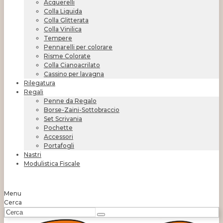
Acquerelli
Colla Liquida
Colla Glitterata
Colla Vinilica
Tempere
Pennarelli per colorare
Risme Colorate
Colla Cianoacrilato
Cassino per lavagna
Rilegatura
Regali
Penne da Regalo
Borse-Zaini-Sottobraccio
Set Scrivania
Pochette
Accessori
Portafogli
Nastri
Modulistica Fiscale
Menu
Cerca