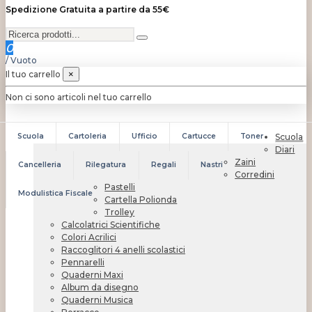
Spedizione Gratuita a partire da 55€
0
/
Vuoto
Il tuo carrello
×
Non ci sono articoli nel tuo carrello
Scuola
Cartoleria
Ufficio
Cartucce
Toner
Scuola
Diari
Zaini
Cancelleria
Rilegatura
Regali
Nastri
Corredini
Pastelli
Modulistica Fiscale
Cartella Polionda
Trolley
Calcolatrici Scientifiche
Colori Acrilici
Raccoglitori 4 anelli scolastici
Pennarelli
Quaderni Maxi
Album da disegno
Quaderni Musica