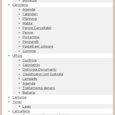
Borracce
Cartoleria
Agende
Calendari
Planning
Matite
Penne Cancellabili
Penne
Portamine
Pennarelli
Pastelli per colorare
Gomme
Ufficio
Cucitrice
Calcolatrici
Distruggi Documenti
Classificatori con custodia
Lampade
Agende
Trattamento denaro
Batterie
Cartucce
Toner
Laser
Cancelleria