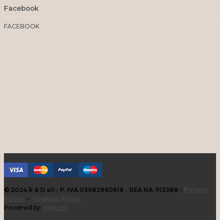
Facebook
FACEBOOK
© 2024 R & D srl - P. IVA 03682860618 - REA NA-913388 -
Privacy
Policy
-
Cookies Policy
Powered by:
netkom