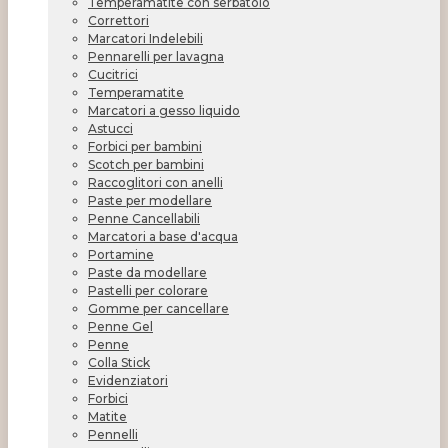
Temperamatite con serbatoio
Correttori
Marcatori Indelebili
Pennarelli per lavagna
Cucitrici
Temperamatite
Marcatori a gesso liquido
Astucci
Forbici per bambini
Scotch per bambini
Raccoglitori con anelli
Paste per modellare
Penne Cancellabili
Marcatori a base d'acqua
Portamine
Paste da modellare
Pastelli per colorare
Gomme per cancellare
Penne Gel
Penne
Colla Stick
Evidenziatori
Forbici
Matite
Pennelli