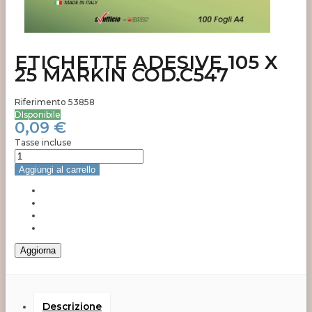
ETICHETTE ADESIVE 105 X
25 MARKIN COD.C547
Riferimento
53858
DIsponibile
0,09 €
Tasse incluse
Aggiungi al carrello
Descrizione