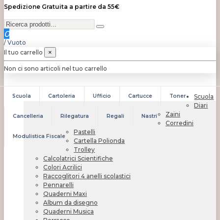
Spedizione Gratuita a partire da 55€
0
/
Vuoto
Il tuo carrello
×
Non ci sono articoli nel tuo carrello
Scuola
Cartoleria
Ufficio
Cartucce
Toner
Scuola
Diari
Zaini
Cancelleria
Rilegatura
Regali
Nastri
Corredini
Pastelli
Modulistica Fiscale
Cartella Polionda
Trolley
Calcolatrici Scientifiche
Colori Acrilici
Raccoglitori 4 anelli scolastici
Pennarelli
Quaderni Maxi
Album da disegno
Quaderni Musica