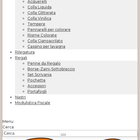
Acquerelli
Colla Liquida
Colla Glitterata
Colla Vinilica
Tempere
Pennarelli per colorare
Risme Colorate
Colla Cianoacrilato
Cassino per lavagna
Rilegatura
Regali
Penne da Regalo
Borse-Zaini-Sottobraccio
Set Scrivania
Pochette
Accessori
Portafogli
Nastri
Modulistica Fiscale
Menu
Cerca