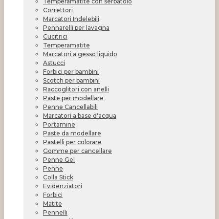
Temperamatite con serbatoio
Correttori
Marcatori Indelebili
Pennarelli per lavagna
Cucitrici
Temperamatite
Marcatori a gesso liquido
Astucci
Forbici per bambini
Scotch per bambini
Raccoglitori con anelli
Paste per modellare
Penne Cancellabili
Marcatori a base d'acqua
Portamine
Paste da modellare
Pastelli per colorare
Gomme per cancellare
Penne Gel
Penne
Colla Stick
Evidenziatori
Forbici
Matite
Pennelli