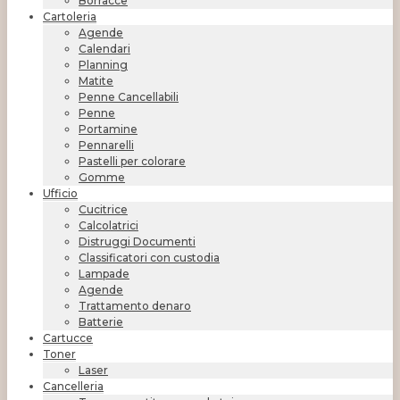
Borracce
Cartoleria
Agende
Calendari
Planning
Matite
Penne Cancellabili
Penne
Portamine
Pennarelli
Pastelli per colorare
Gomme
Ufficio
Cucitrice
Calcolatrici
Distruggi Documenti
Classificatori con custodia
Lampade
Agende
Trattamento denaro
Batterie
Cartucce
Toner
Laser
Cancelleria