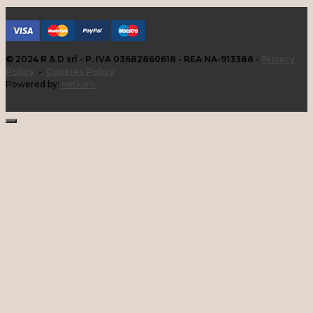
© 2024 R & D srl - P. IVA 03682860618 - REA NA-913388 -
Privacy
Policy
-
Cookies Policy
Powered by:
netkom