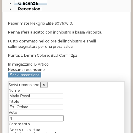
Giacenza
Recensioni
Paper mate Flexgrip Elite S0767610.
Penna sfera a scatto con inchiostro a bassa viscosità.
Fusto gommato nel colore dellinchiostro e anelli
sullimpugnatura per una presa salda.
Punta: L 1,4mm Colore: BLU Conf. 12pz
In magazzino
15 Articoli
Nessuna recensione
Scrivi recensione
Scrivi recensione
×
Nome
Titolo
Voto
Commento