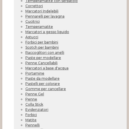
Temperamatite con serbatoio
Correttori
Marcatori Indelebili
Pennarelli per lavagna
Cucitrici
Temperamatite
Marcatori a gesso liquido
Astucci
Forbici per bambini
Scotch per bambini
Raccoglitori con anelli
Paste per modellare
Penne Cancellabili
Marcatori a base d'acqua
Portamine
Paste da modellare
Pastelli per colorare
Gomme per cancellare
Penne Gel
Penne
Colla Stick
Evidenziatori
Forbici
Matite
Pennelli