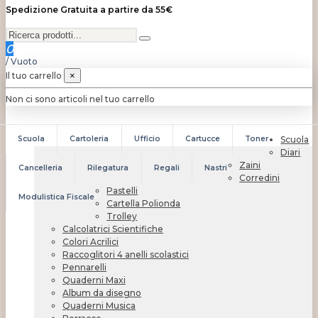
Spedizione Gratuita a partire da 55€
0
/
Vuoto
Il tuo carrello
×
Non ci sono articoli nel tuo carrello
Scuola
Cartoleria
Ufficio
Cartucce
Toner
Scuola
Diari
Zaini
Cancelleria
Rilegatura
Regali
Nastri
Corredini
Pastelli
Modulistica Fiscale
Cartella Polionda
Trolley
Calcolatrici Scientifiche
Colori Acrilici
Raccoglitori 4 anelli scolastici
Pennarelli
Quaderni Maxi
Album da disegno
Quaderni Musica