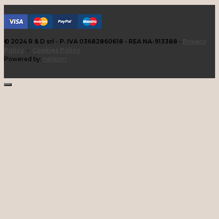
© 2024 R & D srl - P. IVA 03682860618 - REA NA-913388 -
Privacy
Policy
-
Cookies Policy
Powered by:
netkom