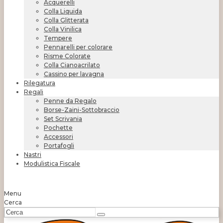
Acquerelli
Colla Liquida
Colla Glitterata
Colla Vinilica
Tempere
Pennarelli per colorare
Risme Colorate
Colla Cianoacrilato
Cassino per lavagna
Rilegatura
Regali
Penne da Regalo
Borse-Zaini-Sottobraccio
Set Scrivania
Pochette
Accessori
Portafogli
Nastri
Modulistica Fiscale
Menu
Cerca