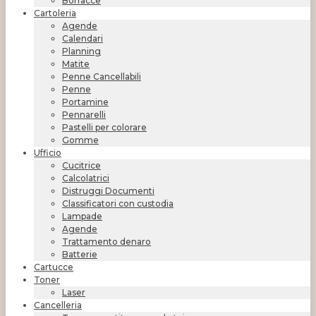
Borracce
Cartoleria
Agende
Calendari
Planning
Matite
Penne Cancellabili
Penne
Portamine
Pennarelli
Pastelli per colorare
Gomme
Ufficio
Cucitrice
Calcolatrici
Distruggi Documenti
Classificatori con custodia
Lampade
Agende
Trattamento denaro
Batterie
Cartucce
Toner
Laser
Cancelleria