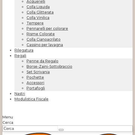
Acquerelli
Colla Liquida
Colla Glitterata
Colla Vinilica
Tempere
Pennarelli per colorare
Risme Colorate
Colla Cianoacrilato
Cassino per lavagna
Rilegatura
Regali
Penne da Regalo
Borse-Zaini-Sottobraccio
Set Scrivania
Pochette
Accessori
Portafogli
Nastri
Modulistica Fiscale
Menu
Cerca