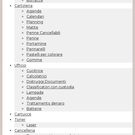
Borracce
Cartoleria
Agende
Calendari
Planning
Matite
Penne Cancellabili
Penne
Portamine
Pennarelli
Pastelli per colorare
Gomme
Ufficio
Cucitrice
Calcolatrici
Distruggi Documenti
Classificatori con custodia
Lampade
Agende
Trattamento denaro
Batterie
Cartucce
Toner
Laser
Cancelleria