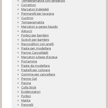
Temperamatite con serbatoio
Correttori
Marcatori Indelebili
Pennarelli per lavagna
Cucitrici
Temperamatite
Marcatori a gesso liquido
Astucci
Forbici per bambini
Scotch per bambini
Raccoglitori con anelli
Paste per modellare
Penne Cancellabili
Marcatori a base d'acqua
Portamine
Paste da modellare
Pastelli per colorare
Gomme per cancellare
Penne Gel
Penne
Colla Stick
Evidenziatori
Forbici
Matite
Pennelli