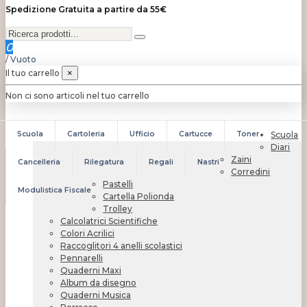
Spedizione Gratuita a partire da 55€
0
/
Vuoto
Il tuo carrello
×
Non ci sono articoli nel tuo carrello
Scuola
Cartoleria
Ufficio
Cartucce
Toner
Scuola
Diari
Zaini
Cancelleria
Rilegatura
Regali
Nastri
Corredini
Pastelli
Modulistica Fiscale
Cartella Polionda
Trolley
Calcolatrici Scientifiche
Colori Acrilici
Raccoglitori 4 anelli scolastici
Pennarelli
Quaderni Maxi
Album da disegno
Quaderni Musica