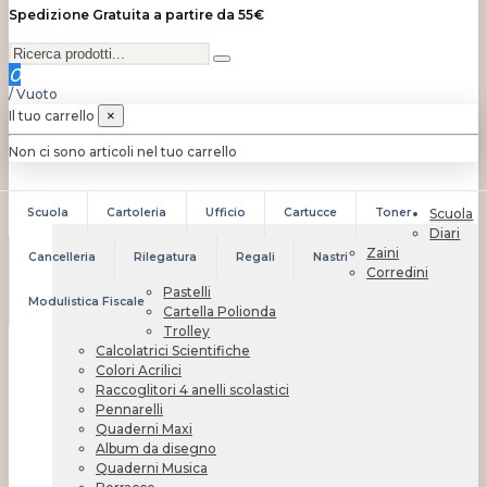
Spedizione Gratuita a partire da 55€
0
/
Vuoto
Il tuo carrello
×
Non ci sono articoli nel tuo carrello
Scuola
Cartoleria
Ufficio
Cartucce
Toner
Scuola
Diari
Zaini
Cancelleria
Rilegatura
Regali
Nastri
Corredini
Pastelli
Modulistica Fiscale
Cartella Polionda
Trolley
Calcolatrici Scientifiche
Colori Acrilici
Raccoglitori 4 anelli scolastici
Pennarelli
Quaderni Maxi
Album da disegno
Quaderni Musica