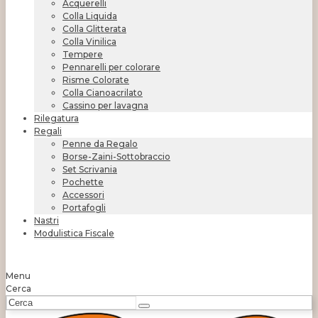
Acquerelli
Colla Liquida
Colla Glitterata
Colla Vinilica
Tempere
Pennarelli per colorare
Risme Colorate
Colla Cianoacrilato
Cassino per lavagna
Rilegatura
Regali
Penne da Regalo
Borse-Zaini-Sottobraccio
Set Scrivania
Pochette
Accessori
Portafogli
Nastri
Modulistica Fiscale
Menu
Cerca