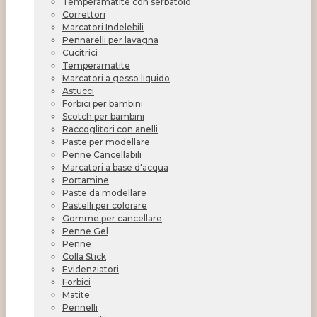
Temperamatite con serbatoio
Correttori
Marcatori Indelebili
Pennarelli per lavagna
Cucitrici
Temperamatite
Marcatori a gesso liquido
Astucci
Forbici per bambini
Scotch per bambini
Raccoglitori con anelli
Paste per modellare
Penne Cancellabili
Marcatori a base d'acqua
Portamine
Paste da modellare
Pastelli per colorare
Gomme per cancellare
Penne Gel
Penne
Colla Stick
Evidenziatori
Forbici
Matite
Pennelli