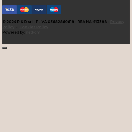
© 2024 R & D srl - P. IVA 03682860618 - REA NA-913388 -
Privacy
Policy
-
Cookies Policy
Powered by:
netkom