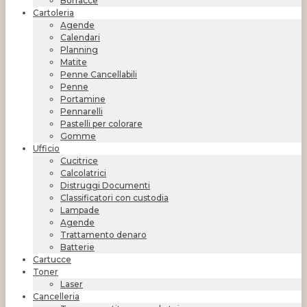
Borracce
Cartoleria
Agende
Calendari
Planning
Matite
Penne Cancellabili
Penne
Portamine
Pennarelli
Pastelli per colorare
Gomme
Ufficio
Cucitrice
Calcolatrici
Distruggi Documenti
Classificatori con custodia
Lampade
Agende
Trattamento denaro
Batterie
Cartucce
Toner
Laser
Cancelleria