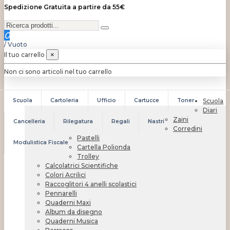
Spedizione Gratuita a partire da 55€
0
/
Vuoto
Il tuo carrello
×
Non ci sono articoli nel tuo carrello
Scuola
Cartoleria
Ufficio
Cartucce
Toner
Scuola
Diari
Zaini
Cancelleria
Rilegatura
Regali
Nastri
Corredini
Pastelli
Modulistica Fiscale
Cartella Polionda
Trolley
Calcolatrici Scientifiche
Colori Acrilici
Raccoglitori 4 anelli scolastici
Pennarelli
Quaderni Maxi
Album da disegno
Quaderni Musica