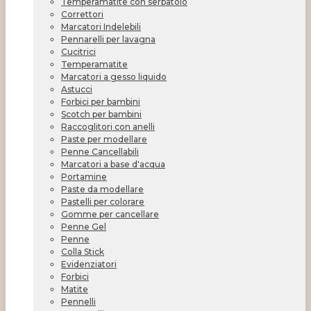
Temperamatite con serbatoio
Correttori
Marcatori Indelebili
Pennarelli per lavagna
Cucitrici
Temperamatite
Marcatori a gesso liquido
Astucci
Forbici per bambini
Scotch per bambini
Raccoglitori con anelli
Paste per modellare
Penne Cancellabili
Marcatori a base d'acqua
Portamine
Paste da modellare
Pastelli per colorare
Gomme per cancellare
Penne Gel
Penne
Colla Stick
Evidenziatori
Forbici
Matite
Pennelli