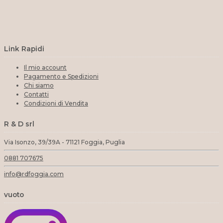
Link Rapidi
Il mio account
Pagamento e Spedizioni
Chi siamo
Contatti
Condizioni di Vendita
R & D srl
Via Isonzo, 39/39A - 71121 Foggia, Puglia
0881 707675
info@rdfoggia.com
vuoto