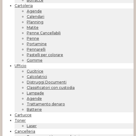
Borracce
Cartoleria
Agende
Calendari
Planning
Matite
Penne Cancellabili
Penne
Portamine
Pennarelli
Pastelli per colorare
Gomme
Ufficio
Cucitrice
Calcolatrici
Distruggi Documenti
Classificatori con custodia
Lampade
Agende
Trattamento denaro
Batterie
Cartucce
Toner
Laser
Cancelleria