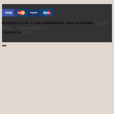
© 2024 R & D srl - P. IVA 03682860618 - REA NA-913388 -
Privacy
Policy
-
Cookies Policy
Powered by:
netkom