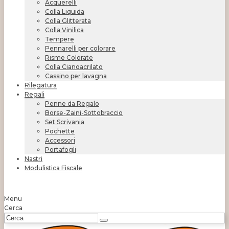
Acquerelli
Colla Liquida
Colla Glitterata
Colla Vinilica
Tempere
Pennarelli per colorare
Risme Colorate
Colla Cianoacrilato
Cassino per lavagna
Rilegatura
Regali
Penne da Regalo
Borse-Zaini-Sottobraccio
Set Scrivania
Pochette
Accessori
Portafogli
Nastri
Modulistica Fiscale
Menu
Cerca