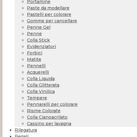
Portamine
Paste da modellare
Pastelli per colorare
Gomme per cancellare
Penne Gel
Penne
Colla Stick
Evidenziatori
Forbici
Matite
Pennelli
Acquerelli
Colla Liquida
Colla Glitterata
Colla Vinilica
Tempere
Pennarelli per colorare
Risme Colorate
Colla Cianoacrilato
Cassino per lavagna
Rilegatura
Regali