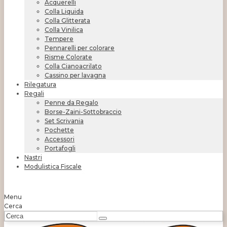
Acquerelli
Colla Liquida
Colla Glitterata
Colla Vinilica
Tempere
Pennarelli per colorare
Risme Colorate
Colla Cianoacrilato
Cassino per lavagna
Rilegatura
Regali
Penne da Regalo
Borse-Zaini-Sottobraccio
Set Scrivania
Pochette
Accessori
Portafogli
Nastri
Modulistica Fiscale
Menu
Cerca