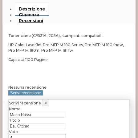
Descrizione
Giacenza
Recensioni
Toner ciano (CF531A, 205A), stampanti compatibili:
HP Color LaserJet Pro MFP M 180 Series, Pro MFP M 180 fndw,
Pro MFP M 180 n, Pro MFP M 181 fw
Capacità 1100 Pagine
Nessuna recensione
Scrivi recensione
Scrivi recensione
×
Nome
Titolo
Voto