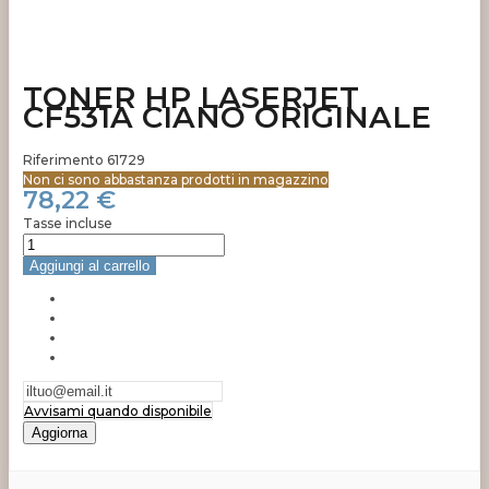
TONER HP LASERJET
CF531A CIANO ORIGINALE
Riferimento
61729
Non ci sono abbastanza prodotti in magazzino
78,22 €
Tasse incluse
Aggiungi al carrello
Avvisami quando disponibile