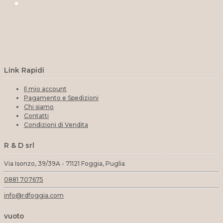
Link Rapidi
Il mio account
Pagamento e Spedizioni
Chi siamo
Contatti
Condizioni di Vendita
R & D srl
Via Isonzo, 39/39A - 71121 Foggia, Puglia
0881 707675
info@rdfoggia.com
vuoto