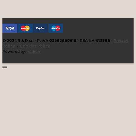
© 2024 R & D srl - P. IVA 03682860618 - REA NA-913388 -
Privacy
Policy
-
Cookies Policy
Powered by:
netkom