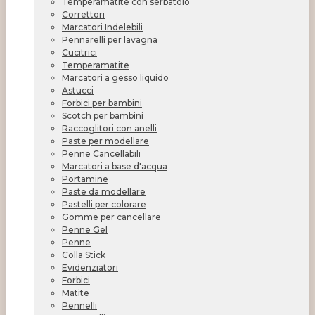
Temperamatite con serbatoio
Correttori
Marcatori Indelebili
Pennarelli per lavagna
Cucitrici
Temperamatite
Marcatori a gesso liquido
Astucci
Forbici per bambini
Scotch per bambini
Raccoglitori con anelli
Paste per modellare
Penne Cancellabili
Marcatori a base d'acqua
Portamine
Paste da modellare
Pastelli per colorare
Gomme per cancellare
Penne Gel
Penne
Colla Stick
Evidenziatori
Forbici
Matite
Pennelli