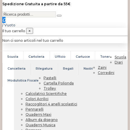
Spedizione Gratuita a partire da 55€
0
/
Vuoto
Il tuo carrello
×
Non ci sono articoli nel tuo carrello
Scuola
Cartoleria
Ufficio
Cartucce
Toner
Scuola
Diari
Zaini
Cancelleria
Rilegatura
Regali
Nastri
Corredini
Pastelli
Modulistica Fiscale
Cartella Polionda
Trolley
Calcolatrici Scientifiche
Colori Acrilici
Raccoglitori 4 anelli scolastici
Pennarelli
Quaderni Maxi
Album da disegno
Quaderni Musica