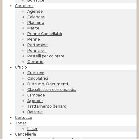
Borracce
Cartoleria
Agende
Calendari
Planning
Matite
Penne Cancellabili
Penne
Portamine
Pennarelli
Pastelli per colorare
Gomme
Ufficio
Cucitrice
Calcolatrici
Distruggi Documenti
Classificatori con custodia
Lampade
Agende
Trattamento denaro
Batterie
Cartucce
Toner
Laser
Cancelleria