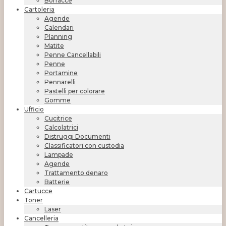
Borracce
Cartoleria
Agende
Calendari
Planning
Matite
Penne Cancellabili
Penne
Portamine
Pennarelli
Pastelli per colorare
Gomme
Ufficio
Cucitrice
Calcolatrici
Distruggi Documenti
Classificatori con custodia
Lampade
Agende
Trattamento denaro
Batterie
Cartucce
Toner
Laser
Cancelleria