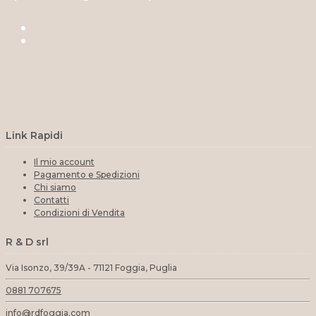
Link Rapidi
Il mio account
Pagamento e Spedizioni
Chi siamo
Contatti
Condizioni di Vendita
R & D srl
Via Isonzo, 39/39A - 71121 Foggia, Puglia
0881 707675
info@rdfoggia.com