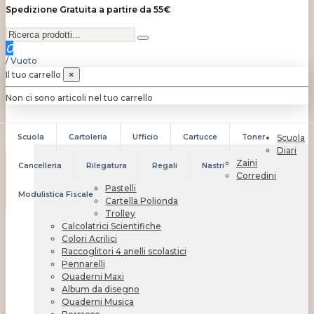
Spedizione Gratuita a partire da 55€
0
/
Vuoto
Il tuo carrello
×
Non ci sono articoli nel tuo carrello
Scuola
Cartoleria
Ufficio
Cartucce
Toner
Scuola
Diari
Zaini
Cancelleria
Rilegatura
Regali
Nastri
Corredini
Pastelli
Modulistica Fiscale
Cartella Polionda
Trolley
Calcolatrici Scientifiche
Colori Acrilici
Raccoglitori 4 anelli scolastici
Pennarelli
Quaderni Maxi
Album da disegno
Quaderni Musica