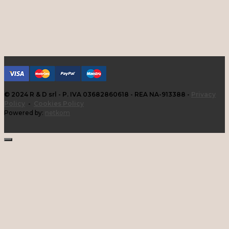
© 2024 R & D srl - P. IVA 03682860618 - REA NA-913388 -
Privacy
Policy
-
Cookies Policy
Powered by:
netkom