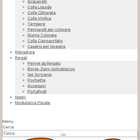
Acquerelli
Colla Liquida
Colla Glitterata
Colla Vinilica
Tempere
Pennarelli per colorare
Risme Colorate
Colla Cianoacrilato
Cassino per lavagna
Rilegatura
Regali
Penne da Regalo
Borse-Zaini-Sottobraccio
Set Scrivania
Pochette
Accessori
Portafogli
Nastri
Modulistica Fiscale
Menu
Cerca