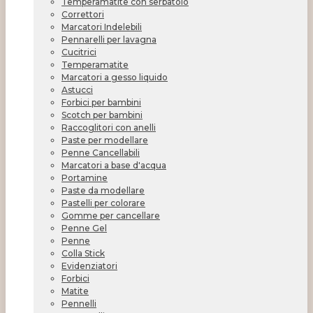
Temperamatite con serbatoio
Correttori
Marcatori Indelebili
Pennarelli per lavagna
Cucitrici
Temperamatite
Marcatori a gesso liquido
Astucci
Forbici per bambini
Scotch per bambini
Raccoglitori con anelli
Paste per modellare
Penne Cancellabili
Marcatori a base d'acqua
Portamine
Paste da modellare
Pastelli per colorare
Gomme per cancellare
Penne Gel
Penne
Colla Stick
Evidenziatori
Forbici
Matite
Pennelli