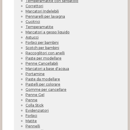
Temperamatite con serbatoio
Correttori
Marcatori Indelebili
Pennarelli per lavagna
Cucitrici
Temperamatite
Marcatori a gesso liquido
Astucci
Forbici per bambini
Scotch per bambini
Raccoglitori con anelli
Paste per modellare
Penne Cancellabili
Marcatori a base d'acqua
Portamine
Paste da modellare
Pastelli per colorare
Gomme per cancellare
Penne Gel
Penne
Colla Stick
Evidenziatori
Forbici
Matite
Pennelli