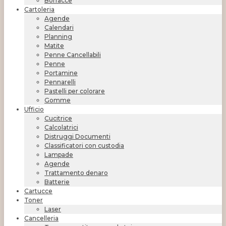
Borracce
Cartoleria
Agende
Calendari
Planning
Matite
Penne Cancellabili
Penne
Portamine
Pennarelli
Pastelli per colorare
Gomme
Ufficio
Cucitrice
Calcolatrici
Distruggi Documenti
Classificatori con custodia
Lampade
Agende
Trattamento denaro
Batterie
Cartucce
Toner
Laser
Cancelleria