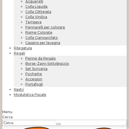
Acquerelli
Colla Liquida
Colla Glitterata
Colla Vinilica
Tempere
Pennarelli per colorare
Risme Colorate
Colla Cianoacrilato
Cassino per lavagna
Rilegatura
Regali
Penne da Regalo
Borse-Zaini-Sottobraccio
Set Scrivania
Pochette
Accessori
Portafogli
Nastri
Modulistica Fiscale
Menu
Cerca