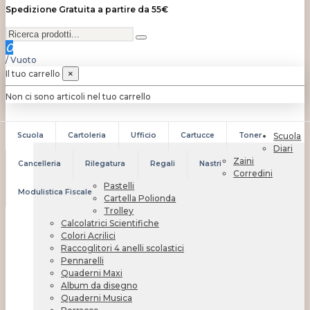
Spedizione Gratuita a partire da 55€
0
/
Vuoto
Il tuo carrello
×
Non ci sono articoli nel tuo carrello
Scuola
Cartoleria
Ufficio
Cartucce
Toner
Scuola
Diari
Zaini
Cancelleria
Rilegatura
Regali
Nastri
Corredini
Pastelli
Modulistica Fiscale
Cartella Polionda
Trolley
Calcolatrici Scientifiche
Colori Acrilici
Raccoglitori 4 anelli scolastici
Pennarelli
Quaderni Maxi
Album da disegno
Quaderni Musica