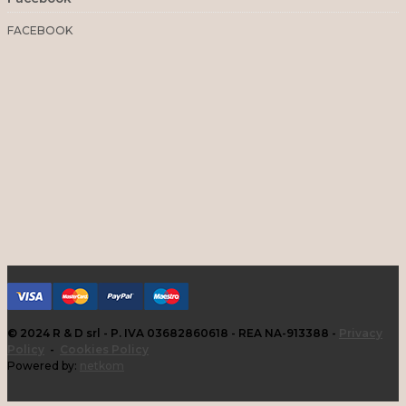
FACEBOOK
© 2024 R & D srl - P. IVA 03682860618 - REA NA-913388 -
Privacy
Policy
-
Cookies Policy
Powered by:
netkom