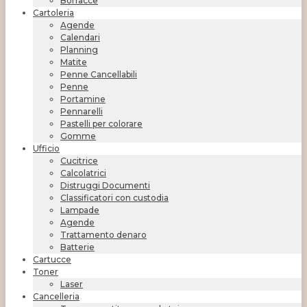
Borracce
Cartoleria
Agende
Calendari
Planning
Matite
Penne Cancellabili
Penne
Portamine
Pennarelli
Pastelli per colorare
Gomme
Ufficio
Cucitrice
Calcolatrici
Distruggi Documenti
Classificatori con custodia
Lampade
Agende
Trattamento denaro
Batterie
Cartucce
Toner
Laser
Cancelleria