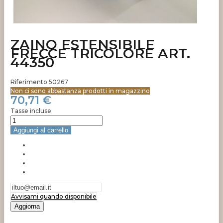
ZAINO ESTENSIBILE
FRECCE TRICOLORE ART.
44350
Riferimento
50267
Non ci sono abbastanza prodotti in magazzino
70,71 €
Tasse incluse
Aggiungi al carrello
Avvisami quando disponibile