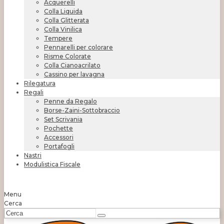
Acquerelli
Colla Liquida
Colla Glitterata
Colla Vinilica
Tempere
Pennarelli per colorare
Risme Colorate
Colla Cianoacrilato
Cassino per lavagna
Rilegatura
Regali
Penne da Regalo
Borse-Zaini-Sottobraccio
Set Scrivania
Pochette
Accessori
Portafogli
Nastri
Modulistica Fiscale
Menu
Cerca