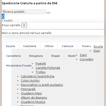
Spedizione Gratuita a partire da 55€
0
/
Vuoto
Il tuo carrello
×
Non ci sono articoli nel tuo carrello
Scuola
Cartoleria
Ufficio
Cartucce
Toner
Scuola
Diari
Zaini
Cancelleria
Rilegatura
Regali
Nastri
Corredini
Pastelli
Modulistica Fiscale
Cartella Polionda
Trolley
Calcolatrici Scientifiche
Colori Acrilici
Raccoglitori 4 anelli scolastici
Pennarelli
Quaderni Maxi
Album da disegno
Quaderni Musica