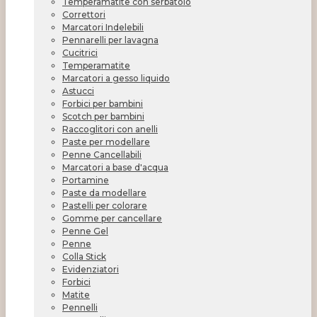
Temperamatite con serbatoio
Correttori
Marcatori Indelebili
Pennarelli per lavagna
Cucitrici
Temperamatite
Marcatori a gesso liquido
Astucci
Forbici per bambini
Scotch per bambini
Raccoglitori con anelli
Paste per modellare
Penne Cancellabili
Marcatori a base d'acqua
Portamine
Paste da modellare
Pastelli per colorare
Gomme per cancellare
Penne Gel
Penne
Colla Stick
Evidenziatori
Forbici
Matite
Pennelli