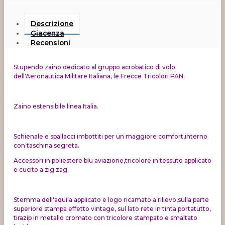
Descrizione
Giacenza
Recensioni
Stupendo zaino dedicato al gruppo acrobatico di volo
dell'Aeronautica Militare Italiana, le Frecce Tricolori PAN.
Zaino estensibile linea Italia.
Schienale e spallacci imbottiti per un maggiore comfort,interno
con taschina segreta.
Accessori in poliestere blu aviazione,tricolore in tessuto applicato
e cucito a zig zag.
Stemma dell'aquila applicato e logo ricamato a rilievo,sulla parte
superiore stampa effetto vintage, sul lato rete in tinta portatutto,
tirazip in metallo cromato con tricolore stampato e smaltato