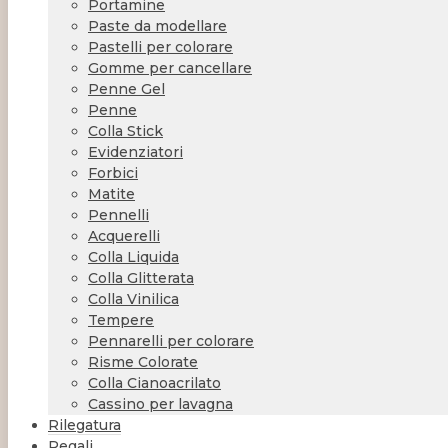
Portamine
Paste da modellare
Pastelli per colorare
Gomme per cancellare
Penne Gel
Penne
Colla Stick
Evidenziatori
Forbici
Matite
Pennelli
Acquerelli
Colla Liquida
Colla Glitterata
Colla Vinilica
Tempere
Pennarelli per colorare
Risme Colorate
Colla Cianoacrilato
Cassino per lavagna
Rilegatura
Regali