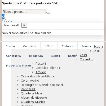
Spedizione Gratuita a partire da 55€
0
/
Vuoto
Il tuo carrello
×
Non ci sono articoli nel tuo carrello
Scuola
Cartoleria
Ufficio
Cartucce
Toner
Scuola
Diari
Zaini
Cancelleria
Rilegatura
Regali
Nastri
Corredini
Pastelli
Modulistica Fiscale
Cartella Polionda
Trolley
Calcolatrici Scientifiche
Colori Acrilici
Raccoglitori 4 anelli scolastici
Pennarelli
Quaderni Maxi
Album da disegno
Quaderni Musica