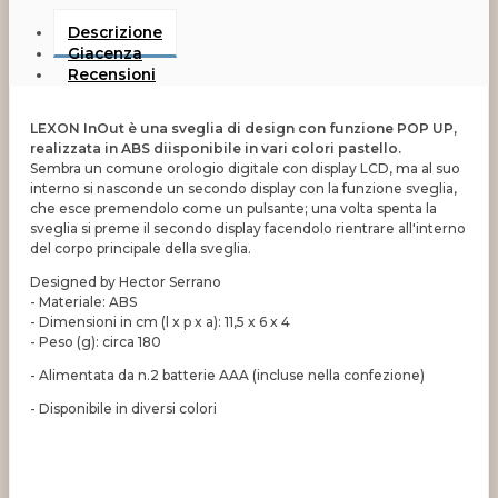
Descrizione
Giacenza
Recensioni
LEXON InOut è una sveglia di design con funzione POP UP,
realizzata in ABS diisponibile in vari colori pastello.
Sembra un comune orologio digitale con display LCD, ma al suo
interno si nasconde un secondo display con la funzione sveglia,
che esce premendolo come un pulsante; una volta spenta la
sveglia si preme il secondo display facendolo rientrare all'interno
del corpo principale della sveglia.
Designed by Hector Serrano
- Materiale: ABS
- Dimensioni in cm (l x p x a): 11,5 x 6 x 4
- Peso (g): circa 180
- Alimentata da n.2 batterie AAA (incluse nella confezione)
- Disponibile in diversi colori