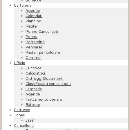
Borracce
Cartoleria
Agende
Calendari
Planning
Matite
Penne Cancellabili
Penne
Portamine
Pennarelli
Pastelli per colorare
Gomme
Ufficio
Cucitrice
Calcolatrici
Distruggi Documenti
Classificatori con custodia
Lampade
Agende
Trattamento denaro
Batterie
Cartucce
Toner
Laser
Cancelleria