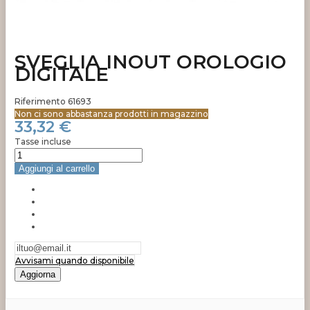
SVEGLIA INOUT OROLOGIO
DIGITALE
Riferimento
61693
Non ci sono abbastanza prodotti in magazzino
33,32 €
Tasse incluse
Aggiungi al carrello
Avvisami quando disponibile