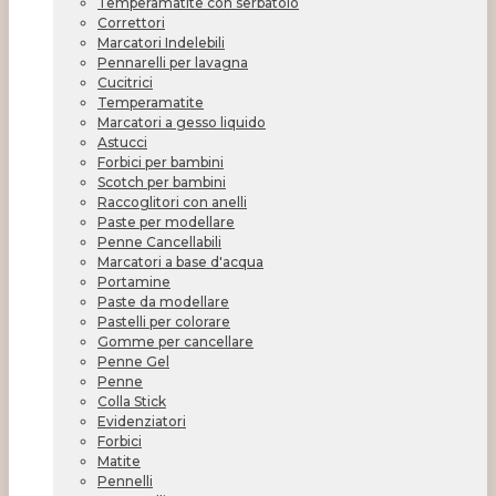
Temperamatite con serbatoio
Correttori
Marcatori Indelebili
Pennarelli per lavagna
Cucitrici
Temperamatite
Marcatori a gesso liquido
Astucci
Forbici per bambini
Scotch per bambini
Raccoglitori con anelli
Paste per modellare
Penne Cancellabili
Marcatori a base d'acqua
Portamine
Paste da modellare
Pastelli per colorare
Gomme per cancellare
Penne Gel
Penne
Colla Stick
Evidenziatori
Forbici
Matite
Pennelli