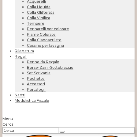
Acquerelli
Colla Liquida
Colla Glitterata
Colla Vinilica
Tempere
Pennarelli per colorare
Risme Colorate
Colla Cianoacrilato
Cassino per lavagna
Rilegatura
Regali
Penne da Regalo
Borse-Zaini-Sottobraccio
Set Scrivania
Pochette
Accessori
Portafogli
Nastri
Modulistica Fiscale
Menu
Cerca