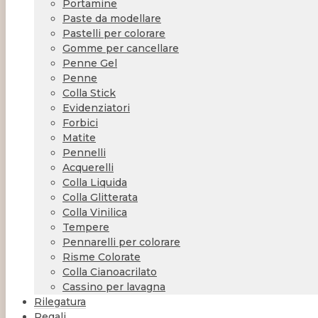
Portamine
Paste da modellare
Pastelli per colorare
Gomme per cancellare
Penne Gel
Penne
Colla Stick
Evidenziatori
Forbici
Matite
Pennelli
Acquerelli
Colla Liquida
Colla Glitterata
Colla Vinilica
Tempere
Pennarelli per colorare
Risme Colorate
Colla Cianoacrilato
Cassino per lavagna
Rilegatura
Regali