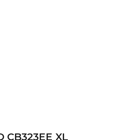
O CB323EE XL