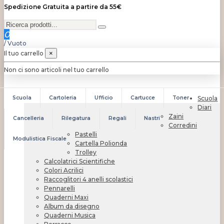
Spedizione Gratuita a partire da 55€
0
/
Vuoto
Il tuo carrello
×
Non ci sono articoli nel tuo carrello
Scuola
Cartoleria
Ufficio
Cartucce
Toner
Scuola
Diari
Zaini
Cancelleria
Rilegatura
Regali
Nastri
Corredini
Pastelli
Modulistica Fiscale
Cartella Polionda
Trolley
Calcolatrici Scientifiche
Colori Acrilici
Raccoglitori 4 anelli scolastici
Pennarelli
Quaderni Maxi
Album da disegno
Quaderni Musica