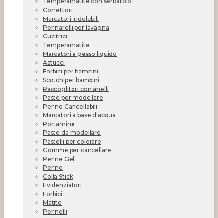
Temperamatite con serbatoio
Correttori
Marcatori Indelebili
Pennarelli per lavagna
Cucitrici
Temperamatite
Marcatori a gesso liquido
Astucci
Forbici per bambini
Scotch per bambini
Raccoglitori con anelli
Paste per modellare
Penne Cancellabili
Marcatori a base d'acqua
Portamine
Paste da modellare
Pastelli per colorare
Gomme per cancellare
Penne Gel
Penne
Colla Stick
Evidenziatori
Forbici
Matite
Pennelli