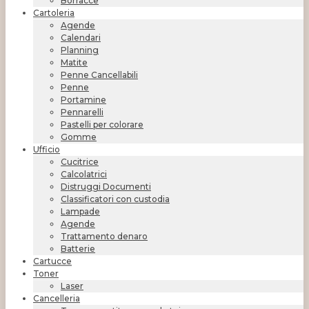
Borracce
Cartoleria
Agende
Calendari
Planning
Matite
Penne Cancellabili
Penne
Portamine
Pennarelli
Pastelli per colorare
Gomme
Ufficio
Cucitrice
Calcolatrici
Distruggi Documenti
Classificatori con custodia
Lampade
Agende
Trattamento denaro
Batterie
Cartucce
Toner
Laser
Cancelleria