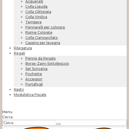
Acquerelli
Colla Liquida
Colla Glitterata
Colla Vinilica
Tempere
Pennarelli per colorare
Risme Colorate
Colla Cianoacrilato
Cassino per lavagna
Rilegatura
Regali
Penne da Regalo
Borse-Zaini-Sottobraccio
Set Scrivania
Pochette
Accessori
Portafogli
Nastri
Modulistica Fiscale
Menu
Cerca