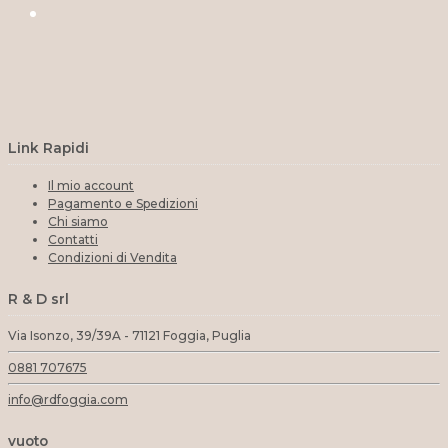
Link Rapidi
Il mio account
Pagamento e Spedizioni
Chi siamo
Contatti
Condizioni di Vendita
R & D srl
Via Isonzo, 39/39A - 71121 Foggia, Puglia
0881 707675
info@rdfoggia.com
vuoto