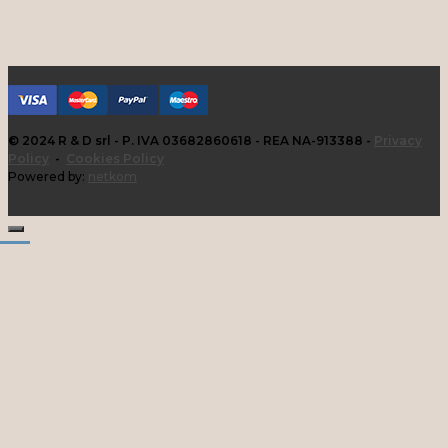
© 2024 R & D srl - P. IVA 03682860618 - REA NA-913388 -
Privacy
Policy
-
Cookies Policy
Powered by:
netkom