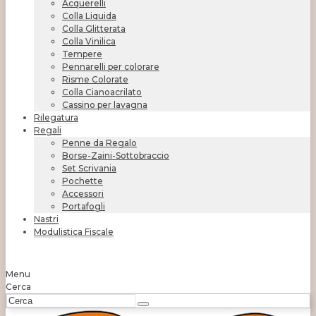
Acquerelli
Colla Liquida
Colla Glitterata
Colla Vinilica
Tempere
Pennarelli per colorare
Risme Colorate
Colla Cianoacrilato
Cassino per lavagna
Rilegatura
Regali
Penne da Regalo
Borse-Zaini-Sottobraccio
Set Scrivania
Pochette
Accessori
Portafogli
Nastri
Modulistica Fiscale
Menu
Cerca