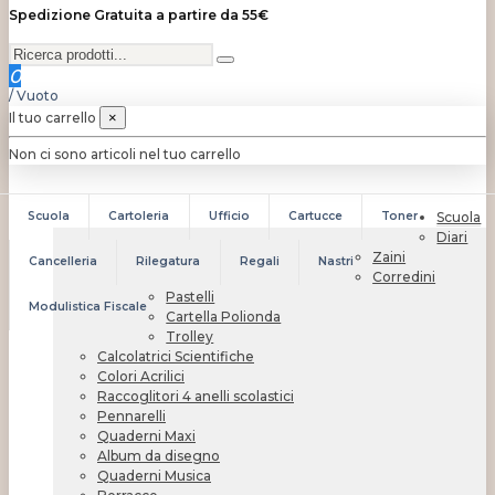
Spedizione Gratuita a partire da 55€
0
/
Vuoto
Il tuo carrello
×
Non ci sono articoli nel tuo carrello
Scuola
Cartoleria
Ufficio
Cartucce
Toner
Scuola
Diari
Zaini
Cancelleria
Rilegatura
Regali
Nastri
Corredini
Pastelli
Modulistica Fiscale
Cartella Polionda
Trolley
Calcolatrici Scientifiche
Colori Acrilici
Raccoglitori 4 anelli scolastici
Pennarelli
Quaderni Maxi
Album da disegno
Quaderni Musica