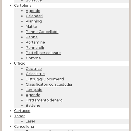
Borracce
Cartoleria
Agende
Calendari
Planning
Matite
Penne Cancellabili
Penne
Portamine
Pennarelli
Pastelli per colorare
Gomme
Ufficio
Cucitrice
Calcolatrici
Distruggi Documenti
Classificatori con custodia
Lampade
Agende
Trattamento denaro
Batterie
Cartucce
Toner
Laser
Cancelleria