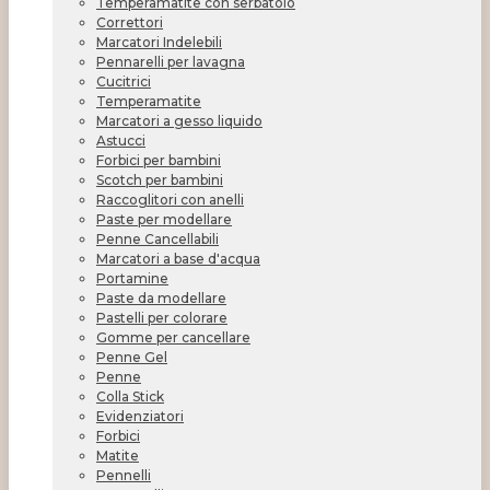
Temperamatite con serbatoio
Correttori
Marcatori Indelebili
Pennarelli per lavagna
Cucitrici
Temperamatite
Marcatori a gesso liquido
Astucci
Forbici per bambini
Scotch per bambini
Raccoglitori con anelli
Paste per modellare
Penne Cancellabili
Marcatori a base d'acqua
Portamine
Paste da modellare
Pastelli per colorare
Gomme per cancellare
Penne Gel
Penne
Colla Stick
Evidenziatori
Forbici
Matite
Pennelli