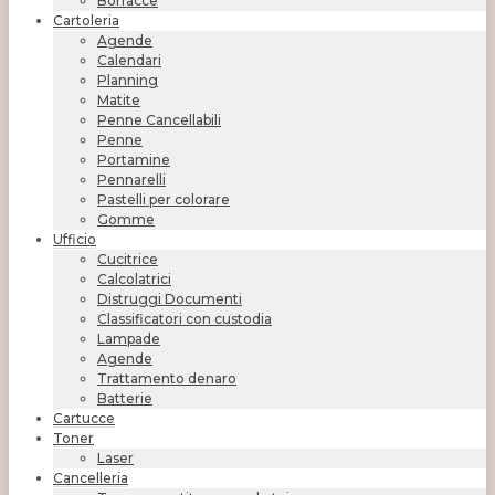
Borracce
Cartoleria
Agende
Calendari
Planning
Matite
Penne Cancellabili
Penne
Portamine
Pennarelli
Pastelli per colorare
Gomme
Ufficio
Cucitrice
Calcolatrici
Distruggi Documenti
Classificatori con custodia
Lampade
Agende
Trattamento denaro
Batterie
Cartucce
Toner
Laser
Cancelleria