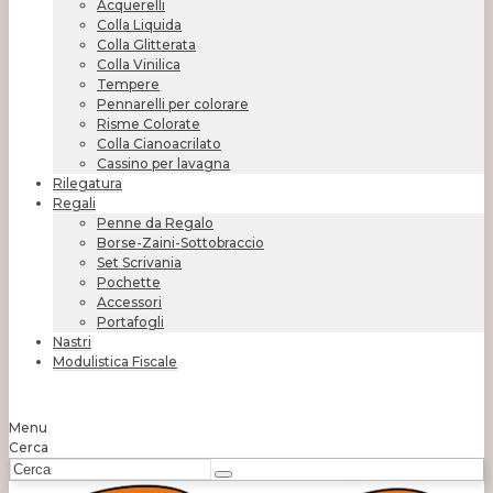
Acquerelli
Colla Liquida
Colla Glitterata
Colla Vinilica
Tempere
Pennarelli per colorare
Risme Colorate
Colla Cianoacrilato
Cassino per lavagna
Rilegatura
Regali
Penne da Regalo
Borse-Zaini-Sottobraccio
Set Scrivania
Pochette
Accessori
Portafogli
Nastri
Modulistica Fiscale
Menu
Cerca