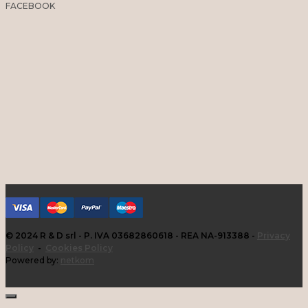
FACEBOOK
© 2024 R & D srl - P. IVA 03682860618 - REA NA-913388 -
Privacy
Policy
-
Cookies Policy
Powered by:
netkom