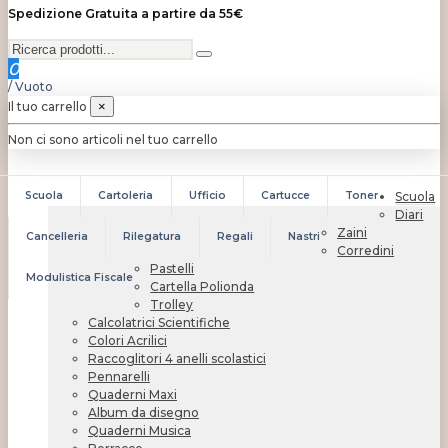
Spedizione Gratuita a partire da 55€
0
/
Vuoto
Il tuo carrello
×
Non ci sono articoli nel tuo carrello
Scuola
Cartoleria
Ufficio
Cartucce
Toner
Scuola
Diari
Zaini
Cancelleria
Rilegatura
Regali
Nastri
Corredini
Pastelli
Modulistica Fiscale
Cartella Polionda
Trolley
Calcolatrici Scientifiche
Colori Acrilici
Raccoglitori 4 anelli scolastici
Pennarelli
Quaderni Maxi
Album da disegno
Quaderni Musica