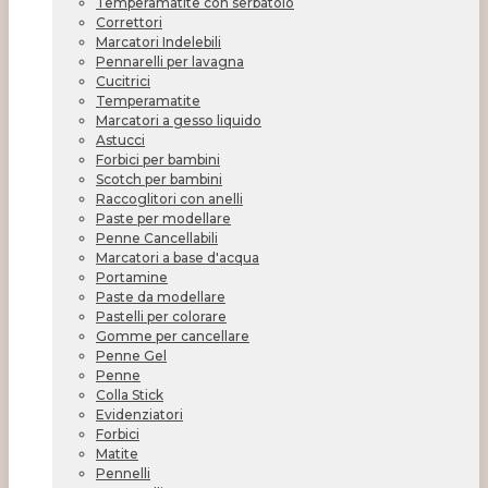
Temperamatite con serbatoio
Correttori
Marcatori Indelebili
Pennarelli per lavagna
Cucitrici
Temperamatite
Marcatori a gesso liquido
Astucci
Forbici per bambini
Scotch per bambini
Raccoglitori con anelli
Paste per modellare
Penne Cancellabili
Marcatori a base d'acqua
Portamine
Paste da modellare
Pastelli per colorare
Gomme per cancellare
Penne Gel
Penne
Colla Stick
Evidenziatori
Forbici
Matite
Pennelli