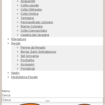
Acquerelli
Colla Liquida
Colla Glitterata
Colla Vinilica
Tempere
Pennarelli per colorare
Risme Colorate
Colla Cianoacrilato
Cassino per lavagna
Rilegatura
Regali
Penne da Regalo
Borse-Zaini-Sottobraccio
Set Scrivania
Pochette
Accessori
Portafogli
Nastri
Modulistica Fiscale
Menu
Cerca