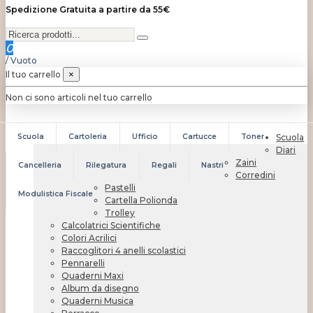
Spedizione Gratuita a partire da 55€
0
/
Vuoto
Il tuo carrello
×
Non ci sono articoli nel tuo carrello
Scuola
Cartoleria
Ufficio
Cartucce
Toner
Scuola
Diari
Zaini
Cancelleria
Rilegatura
Regali
Nastri
Corredini
Pastelli
Modulistica Fiscale
Cartella Polionda
Trolley
Calcolatrici Scientifiche
Colori Acrilici
Raccoglitori 4 anelli scolastici
Pennarelli
Quaderni Maxi
Album da disegno
Quaderni Musica