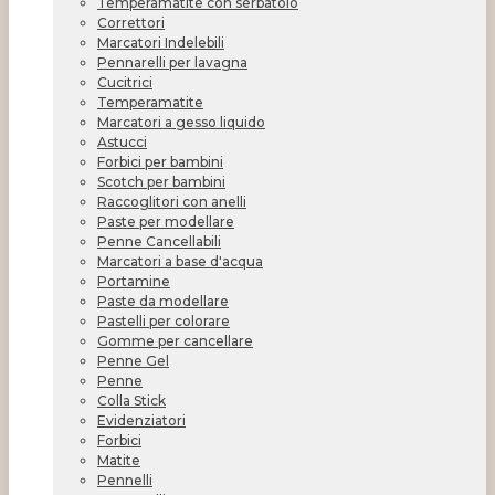
Temperamatite con serbatoio
Correttori
Marcatori Indelebili
Pennarelli per lavagna
Cucitrici
Temperamatite
Marcatori a gesso liquido
Astucci
Forbici per bambini
Scotch per bambini
Raccoglitori con anelli
Paste per modellare
Penne Cancellabili
Marcatori a base d'acqua
Portamine
Paste da modellare
Pastelli per colorare
Gomme per cancellare
Penne Gel
Penne
Colla Stick
Evidenziatori
Forbici
Matite
Pennelli