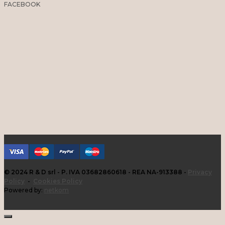
FACEBOOK
© 2024 R & D srl - P. IVA 03682860618 - REA NA-913388 -
Privacy
Policy
-
Cookies Policy
Powered by:
netkom