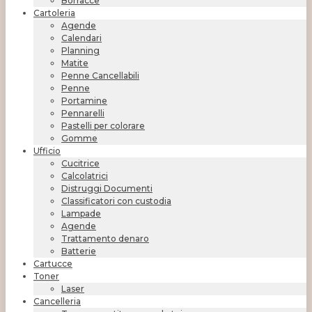
Borracce
Cartoleria
Agende
Calendari
Planning
Matite
Penne Cancellabili
Penne
Portamine
Pennarelli
Pastelli per colorare
Gomme
Ufficio
Cucitrice
Calcolatrici
Distruggi Documenti
Classificatori con custodia
Lampade
Agende
Trattamento denaro
Batterie
Cartucce
Toner
Laser
Cancelleria