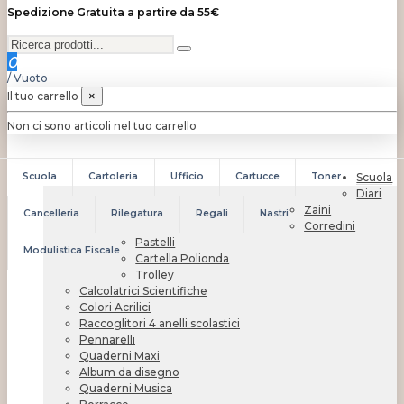
Spedizione Gratuita a partire da 55€
0
/
Vuoto
Il tuo carrello
×
Non ci sono articoli nel tuo carrello
Scuola
Cartoleria
Ufficio
Cartucce
Toner
Scuola
Diari
Zaini
Cancelleria
Rilegatura
Regali
Nastri
Corredini
Pastelli
Modulistica Fiscale
Cartella Polionda
Trolley
Calcolatrici Scientifiche
Colori Acrilici
Raccoglitori 4 anelli scolastici
Pennarelli
Quaderni Maxi
Album da disegno
Quaderni Musica