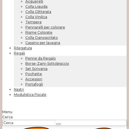
Acquerelli
Colla Liquida
Colla Glitterata
Colla Vinilica
Tempere
Pennarelli per colorare
Risme Colorate
Colla Cianoacrilato
Cassino per lavagna
Rilegatura
Regali
Penne da Regalo
Borse-Zaini-Sottobraccio
Set Scrivania
Pochette
Accessori
Portafogli
Nastri
Modulistica Fiscale
Menu
Cerca