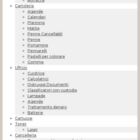
Borracce
Cartoleria
Agende
Calendari
Planning
Matite
Penne Cancellabili
Penne
Portamine
Pennarelli
Pastelli per colorare
Gomme
Ufficio
Cucitrice
Calcolatrici
Distruggi Documenti
Classificatori con custodia
Lampade
Agende
Trattamento denaro
Batterie
Cartucce
Toner
Laser
Cancelleria