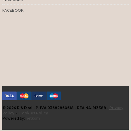
FACEBOOK
© 2024 R & D srl - P. IVA 03682860618 - REA NA-913388 -
Privacy
Policy
-
Cookies Policy
Powered by:
netkom