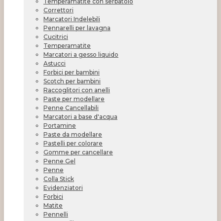
Temperamatite con serbatoio
Correttori
Marcatori Indelebili
Pennarelli per lavagna
Cucitrici
Temperamatite
Marcatori a gesso liquido
Astucci
Forbici per bambini
Scotch per bambini
Raccoglitori con anelli
Paste per modellare
Penne Cancellabili
Marcatori a base d'acqua
Portamine
Paste da modellare
Pastelli per colorare
Gomme per cancellare
Penne Gel
Penne
Colla Stick
Evidenziatori
Forbici
Matite
Pennelli