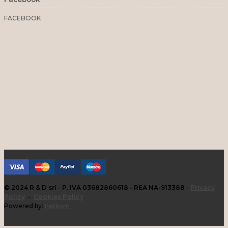
FACEBOOK
© 2024 R & D srl - P. IVA 03682860618 - REA NA-913388 -
Privacy
Policy
-
Cookies Policy
Powered by:
netkom