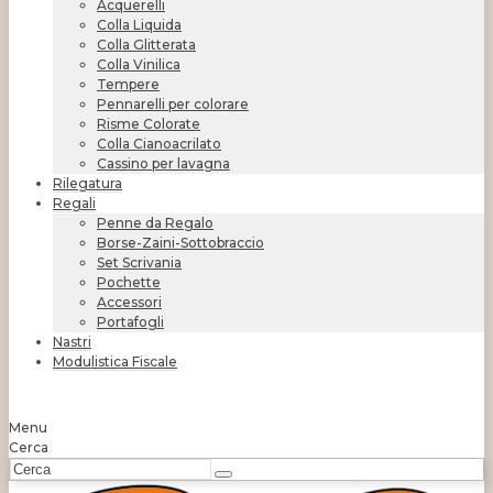
Acquerelli
Colla Liquida
Colla Glitterata
Colla Vinilica
Tempere
Pennarelli per colorare
Risme Colorate
Colla Cianoacrilato
Cassino per lavagna
Rilegatura
Regali
Penne da Regalo
Borse-Zaini-Sottobraccio
Set Scrivania
Pochette
Accessori
Portafogli
Nastri
Modulistica Fiscale
Menu
Cerca