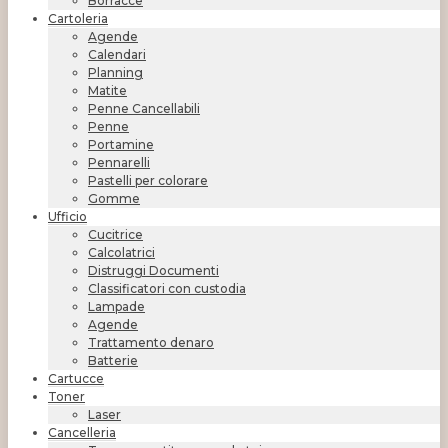
Borracce
Cartoleria
Agende
Calendari
Planning
Matite
Penne Cancellabili
Penne
Portamine
Pennarelli
Pastelli per colorare
Gomme
Ufficio
Cucitrice
Calcolatrici
Distruggi Documenti
Classificatori con custodia
Lampade
Agende
Trattamento denaro
Batterie
Cartucce
Toner
Laser
Cancelleria