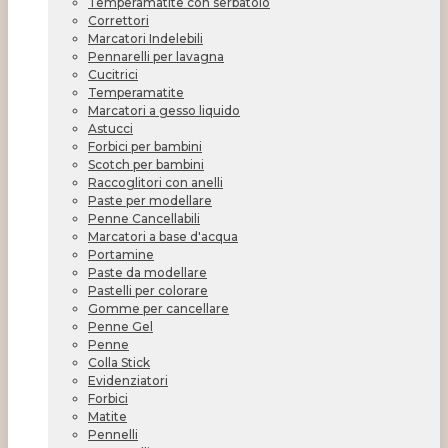
Temperamatite con serbatoio
Correttori
Marcatori Indelebili
Pennarelli per lavagna
Cucitrici
Temperamatite
Marcatori a gesso liquido
Astucci
Forbici per bambini
Scotch per bambini
Raccoglitori con anelli
Paste per modellare
Penne Cancellabili
Marcatori a base d'acqua
Portamine
Paste da modellare
Pastelli per colorare
Gomme per cancellare
Penne Gel
Penne
Colla Stick
Evidenziatori
Forbici
Matite
Pennelli