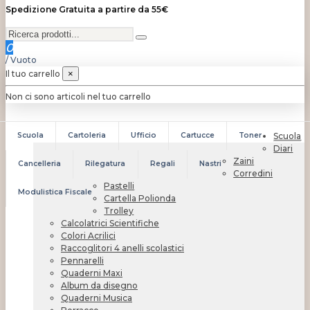
Spedizione Gratuita a partire da 55€
0
/
Vuoto
Il tuo carrello
×
Non ci sono articoli nel tuo carrello
Scuola
Cartoleria
Ufficio
Cartucce
Toner
Scuola
Diari
Zaini
Cancelleria
Rilegatura
Regali
Nastri
Corredini
Pastelli
Modulistica Fiscale
Cartella Polionda
Trolley
Calcolatrici Scientifiche
Colori Acrilici
Raccoglitori 4 anelli scolastici
Pennarelli
Quaderni Maxi
Album da disegno
Quaderni Musica