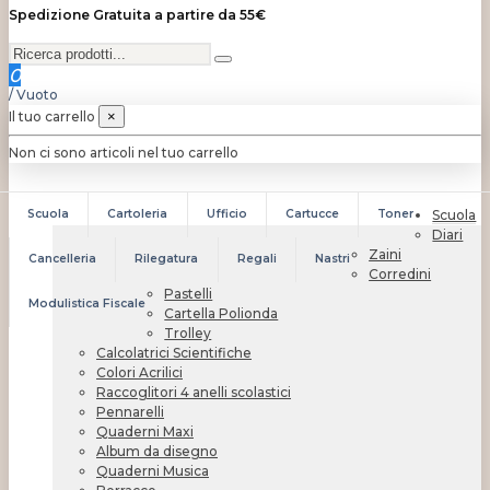
Spedizione Gratuita a partire da 55€
0
/
Vuoto
Il tuo carrello
×
Non ci sono articoli nel tuo carrello
Scuola
Cartoleria
Ufficio
Cartucce
Toner
Scuola
Diari
Zaini
Cancelleria
Rilegatura
Regali
Nastri
Corredini
Pastelli
Modulistica Fiscale
Cartella Polionda
Trolley
Calcolatrici Scientifiche
Colori Acrilici
Raccoglitori 4 anelli scolastici
Pennarelli
Quaderni Maxi
Album da disegno
Quaderni Musica