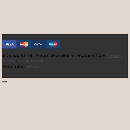
© 2024 R & D srl - P. IVA 03682860618 - REA NA-913388 -
Privacy
Policy
-
Cookies Policy
Powered by:
netkom