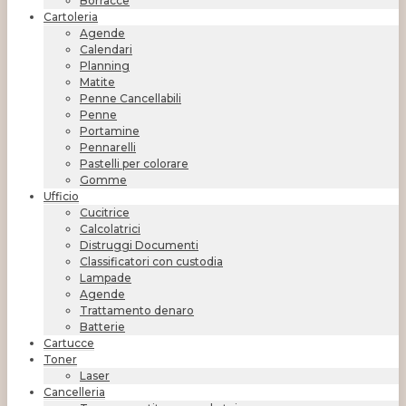
Borracce
Cartoleria
Agende
Calendari
Planning
Matite
Penne Cancellabili
Penne
Portamine
Pennarelli
Pastelli per colorare
Gomme
Ufficio
Cucitrice
Calcolatrici
Distruggi Documenti
Classificatori con custodia
Lampade
Agende
Trattamento denaro
Batterie
Cartucce
Toner
Laser
Cancelleria