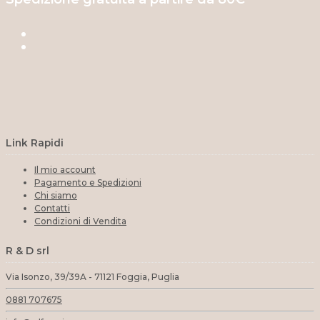
Link Rapidi
Il mio account
Pagamento e Spedizioni
Chi siamo
Contatti
Condizioni di Vendita
R & D srl
Via Isonzo, 39/39A - 71121 Foggia, Puglia
0881 707675