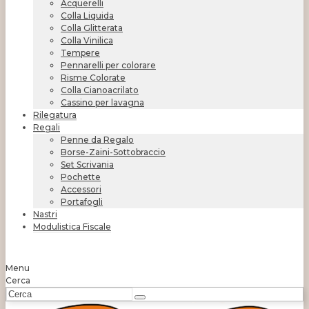
Acquerelli
Colla Liquida
Colla Glitterata
Colla Vinilica
Tempere
Pennarelli per colorare
Risme Colorate
Colla Cianoacrilato
Cassino per lavagna
Rilegatura
Regali
Penne da Regalo
Borse-Zaini-Sottobraccio
Set Scrivania
Pochette
Accessori
Portafogli
Nastri
Modulistica Fiscale
Menu
Cerca