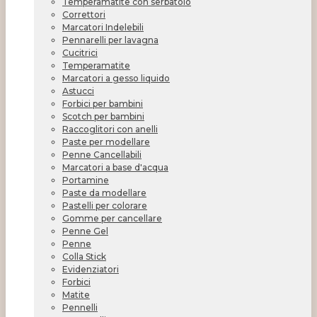
Temperamatite con serbatoio
Correttori
Marcatori Indelebili
Pennarelli per lavagna
Cucitrici
Temperamatite
Marcatori a gesso liquido
Astucci
Forbici per bambini
Scotch per bambini
Raccoglitori con anelli
Paste per modellare
Penne Cancellabili
Marcatori a base d'acqua
Portamine
Paste da modellare
Pastelli per colorare
Gomme per cancellare
Penne Gel
Penne
Colla Stick
Evidenziatori
Forbici
Matite
Pennelli