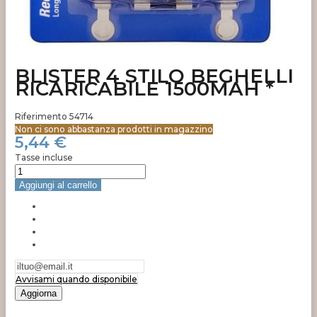
BLISTER 4 STILO BEGHELLI
RICARICABILE 1500MAH *
Riferimento
54714
Non ci sono abbastanza prodotti in magazzino
5,44 €
Tasse incluse
Aggiungi al carrello
Avvisami quando disponibile