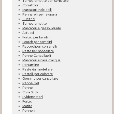
Temperamatite con serbatoio
Correttori
Marcatori Indelebili
Pennarelli per lavagna
Cucitrici
Temperamatite
Marcatori a gesso liquido
Astucci
Forbici per bambini
Scotch per bambini
Raccoglitori con anelli
Paste per modellare
Penne Cancellabili
Marcatori a base d'acqua
Portamine
Paste da modellare
Pastelli per colorare
Gomme per cancellare
Penne Gel
Penne
Colla Stick
Evidenziatori
Forbici
Matite
Pennelli