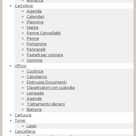
Borracce
Cartoleria
Agende
Calendari
Planning
Matite
Penne Cancellabili
Penne
Portamine
Pennarelli
Pastelli per colorare
Gomme
Ufficio
Cucitrice
Calcolatrici
Distruggi Documenti
Classificatori con custodia
Lampade
Agende
Trattamento denaro
Batterie
Cartucce
Toner
Laser
Cancelleria