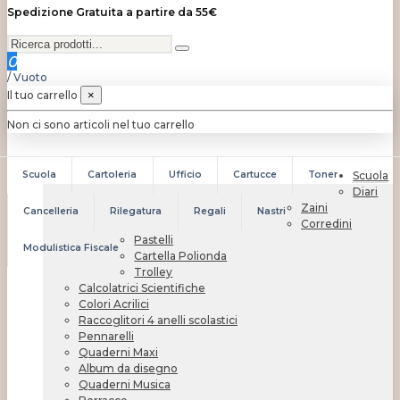
Spedizione Gratuita a partire da 55€
0
/
Vuoto
Il tuo carrello
×
Non ci sono articoli nel tuo carrello
Scuola
Cartoleria
Ufficio
Cartucce
Toner
Scuola
Diari
Zaini
Cancelleria
Rilegatura
Regali
Nastri
Corredini
Pastelli
Modulistica Fiscale
Cartella Polionda
Trolley
Calcolatrici Scientifiche
Colori Acrilici
Raccoglitori 4 anelli scolastici
Pennarelli
Quaderni Maxi
Album da disegno
Quaderni Musica