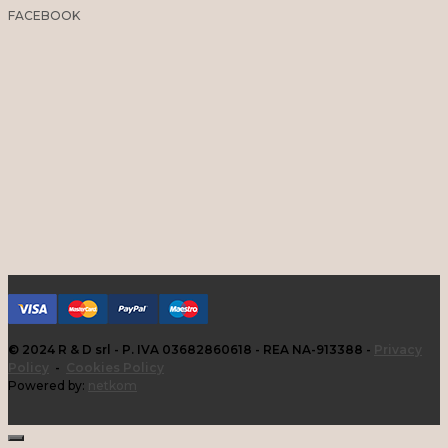
FACEBOOK
© 2024 R & D srl - P. IVA 03682860618 - REA NA-913388 -
Privacy
Policy
-
Cookies Policy
Powered by:
netkom