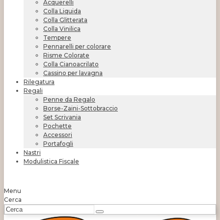
Acquerelli
Colla Liquida
Colla Glitterata
Colla Vinilica
Tempere
Pennarelli per colorare
Risme Colorate
Colla Cianoacrilato
Cassino per lavagna
Rilegatura
Regali
Penne da Regalo
Borse-Zaini-Sottobraccio
Set Scrivania
Pochette
Accessori
Portafogli
Nastri
Modulistica Fiscale
Menu
Cerca