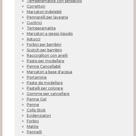
Temperamatite con serbatoio
Correttori
Marcatori Indelebili
Pennarelli per lavagna
Cucitrici
Temperamatite
Marcatori a gesso liquido
Astucci
Forbici per bambini
Scotch per bambini
Raccoglitori con anelli
Paste per modellare
Penne Cancellabili
Marcatori a base d'acqua
Portamine
Paste da modellare
Pastelli per colorare
Gomme per cancellare
Penne Gel
Penne
Colla Stick
Evidenziatori
Forbici
Matite
Pennelli