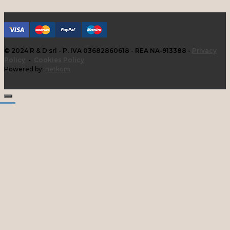
© 2024 R & D srl - P. IVA 03682860618 - REA NA-913388 -
Privacy
Policy
-
Cookies Policy
Powered by:
netkom