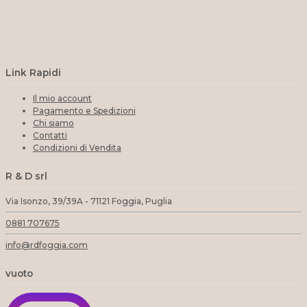
Link Rapidi
Il mio account
Pagamento e Spedizioni
Chi siamo
Contatti
Condizioni di Vendita
R & D srl
Via Isonzo, 39/39A - 71121 Foggia, Puglia
0881 707675
info@rdfoggia.com
vuoto