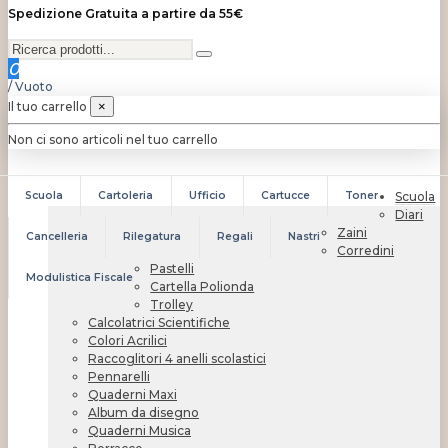
Spedizione Gratuita a partire da 55€
0
/
Vuoto
Il tuo carrello
×
Non ci sono articoli nel tuo carrello
Scuola
Cartoleria
Ufficio
Cartucce
Toner
Scuola
Diari
Zaini
Cancelleria
Rilegatura
Regali
Nastri
Corredini
Pastelli
Modulistica Fiscale
Cartella Polionda
Trolley
Calcolatrici Scientifiche
Colori Acrilici
Raccoglitori 4 anelli scolastici
Pennarelli
Quaderni Maxi
Album da disegno
Quaderni Musica