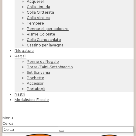
Acquerelli
Colla Liquida
Colla Glitterata
Colla Vinilica
Tempere
Pennarelli per colorare
Risme Colorate
Colla Cianoacrilato
Cassino per lavagna
Rilegatura
Regali
Penne da Regalo
Borse-Zaini-Sottobraccio
Set Scrivania
Pochette
Accessori
Portafogli
Nastri
Modulistica Fiscale
Menu
Cerca