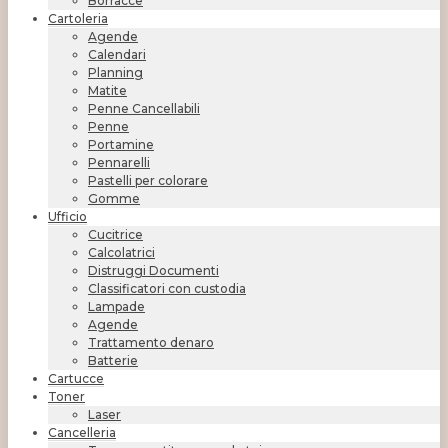
Borracce
Cartoleria
Agende
Calendari
Planning
Matite
Penne Cancellabili
Penne
Portamine
Pennarelli
Pastelli per colorare
Gomme
Ufficio
Cucitrice
Calcolatrici
Distruggi Documenti
Classificatori con custodia
Lampade
Agende
Trattamento denaro
Batterie
Cartucce
Toner
Laser
Cancelleria