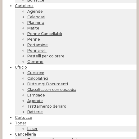
Borracce
Cartoleria
Agende
Calendari
Planning
Matite
Penne Cancellabili
Penne
Portamine
Pennarelli
Pastelli per colorare
Gomme
Ufficio
Cucitrice
Calcolatrici
Distruggi Documenti
Classificatori con custodia
Lampade
Agende
Trattamento denaro
Batterie
Cartucce
Toner
Laser
Cancelleria