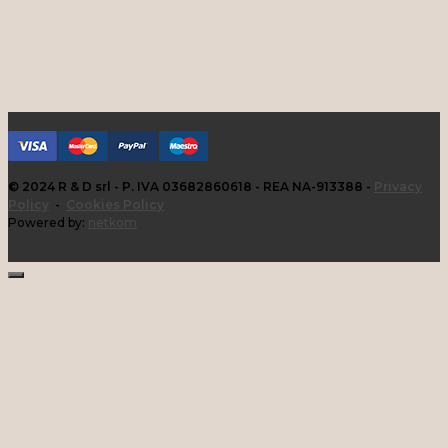
© 2024 R & D srl - P. IVA 03682860618 - REA NA-913388 -
Privacy
Policy
-
Cookies Policy
Powered by:
netkom