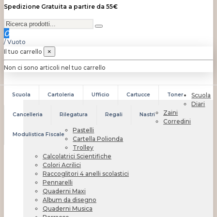
Spedizione Gratuita a partire da 55€
0
/
Vuoto
Il tuo carrello
×
Non ci sono articoli nel tuo carrello
Scuola
Cartoleria
Ufficio
Cartucce
Toner
Scuola
Diari
Zaini
Cancelleria
Rilegatura
Regali
Nastri
Corredini
Pastelli
Modulistica Fiscale
Cartella Polionda
Trolley
Calcolatrici Scientifiche
Colori Acrilici
Raccoglitori 4 anelli scolastici
Pennarelli
Quaderni Maxi
Album da disegno
Quaderni Musica