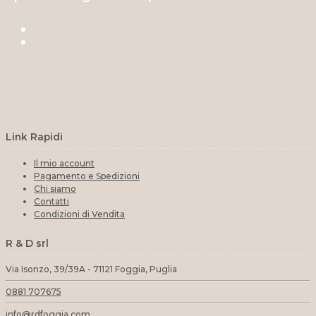
Link Rapidi
Il mio account
Pagamento e Spedizioni
Chi siamo
Contatti
Condizioni di Vendita
R & D srl
Via Isonzo, 39/39A - 71121 Foggia, Puglia
0881 707675
info@rdfoggia.com