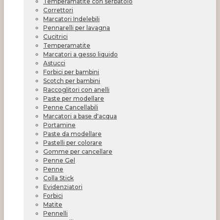
Temperamatite con serbatoio
Correttori
Marcatori Indelebili
Pennarelli per lavagna
Cucitrici
Temperamatite
Marcatori a gesso liquido
Astucci
Forbici per bambini
Scotch per bambini
Raccoglitori con anelli
Paste per modellare
Penne Cancellabili
Marcatori a base d'acqua
Portamine
Paste da modellare
Pastelli per colorare
Gomme per cancellare
Penne Gel
Penne
Colla Stick
Evidenziatori
Forbici
Matite
Pennelli