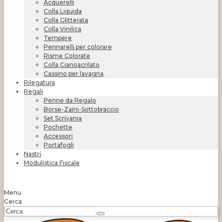
Acquerelli
Colla Liquida
Colla Glitterata
Colla Vinilica
Tempere
Pennarelli per colorare
Risme Colorate
Colla Cianoacrilato
Cassino per lavagna
Rilegatura
Regali
Penne da Regalo
Borse-Zaini-Sottobraccio
Set Scrivania
Pochette
Accessori
Portafogli
Nastri
Modulistica Fiscale
Menu
Cerca