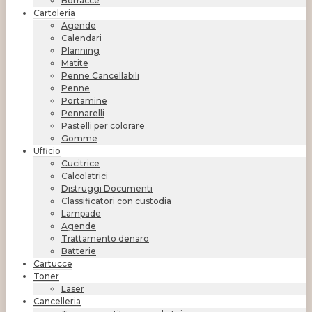
Borracce
Cartoleria
Agende
Calendari
Planning
Matite
Penne Cancellabili
Penne
Portamine
Pennarelli
Pastelli per colorare
Gomme
Ufficio
Cucitrice
Calcolatrici
Distruggi Documenti
Classificatori con custodia
Lampade
Agende
Trattamento denaro
Batterie
Cartucce
Toner
Laser
Cancelleria