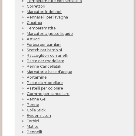
Temperamatite con serbatoio
Correttori
Marcatori Indelebili
Pennarelli per lavagna
Cucitrici
Temperamatite
Marcatori a gesso liquido
Astucci
Forbici per bambini
Scotch per bambini
Raccoglitori con anelli
Paste per modellare
Penne Cancellabili
Marcatori a base d'acqua
Portamine
Paste da modellare
Pastelli per colorare
Gomme per cancellare
Penne Gel
Penne
Colla Stick
Evidenziatori
Forbici
Matite
Pennelli