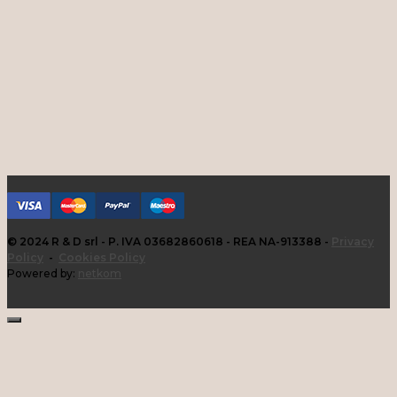
© 2024 R & D srl - P. IVA 03682860618 - REA NA-913388 -
Privacy
Policy
-
Cookies Policy
Powered by:
netkom