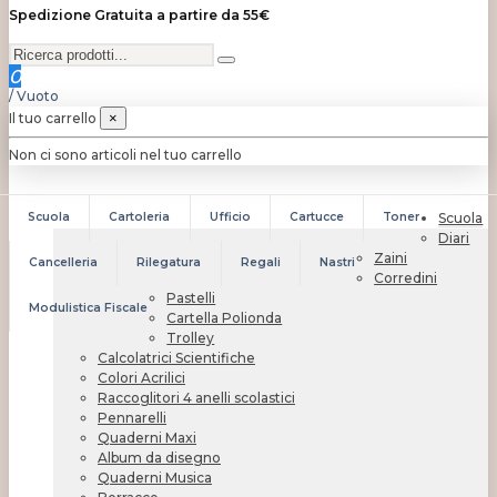
Spedizione Gratuita a partire da 55€
0
/
Vuoto
Il tuo carrello
×
Non ci sono articoli nel tuo carrello
Scuola
Cartoleria
Ufficio
Cartucce
Toner
Scuola
Diari
Zaini
Cancelleria
Rilegatura
Regali
Nastri
Corredini
Pastelli
Modulistica Fiscale
Cartella Polionda
Trolley
Calcolatrici Scientifiche
Colori Acrilici
Raccoglitori 4 anelli scolastici
Pennarelli
Quaderni Maxi
Album da disegno
Quaderni Musica