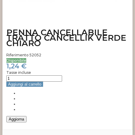
PENNA CANCELLABILE
TRATTO CANCELLIK VERDE
CHIARO
Riferimento
52052
DIsponibile
1,24 €
Tasse incluse
Aggiungi al carrello