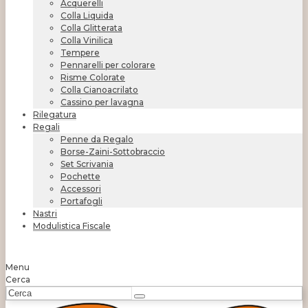
Acquerelli
Colla Liquida
Colla Glitterata
Colla Vinilica
Tempere
Pennarelli per colorare
Risme Colorate
Colla Cianoacrilato
Cassino per lavagna
Rilegatura
Regali
Penne da Regalo
Borse-Zaini-Sottobraccio
Set Scrivania
Pochette
Accessori
Portafogli
Nastri
Modulistica Fiscale
Menu
Cerca