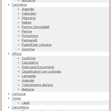
Borracce
Cartoleria
Agende
Calendari
Planning
Matite
Penne Cancellabili
Penne
Portamine
Pennarelli
Pastelli per colorare
Gomme
Ufficio
Cucitrice
Calcolatrici
Distruggi Documenti
Classificatori con custodia
Lampade
Agende
Trattamento denaro
Batterie
Cartucce
Toner
Laser
Cancelleria