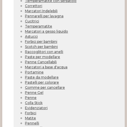
Temperamatite con serbatoio
Correttori
Marcatori Indelebili
Pennarelli per lavagna
Cucitrici
Temperamatite
Marcatori a gesso liquido
Astucci
Forbici per bambini
Scotch per bambini
Raccoglitori con anelli
Paste per modellare
Penne Cancellabili
Marcatori a base d'acqua
Portamine
Paste da modellare
Pastelli per colorare
Gomme per cancellare
Penne Gel
Penne
Colla Stick
Evidenziatori
Forbici
Matite
Pennelli