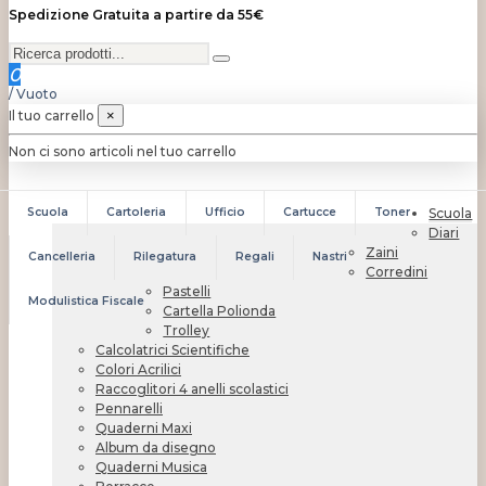
Spedizione Gratuita a partire da 55€
0
/
Vuoto
Il tuo carrello
×
Non ci sono articoli nel tuo carrello
Scuola
Cartoleria
Ufficio
Cartucce
Toner
Scuola
Diari
Zaini
Cancelleria
Rilegatura
Regali
Nastri
Corredini
Pastelli
Modulistica Fiscale
Cartella Polionda
Trolley
Calcolatrici Scientifiche
Colori Acrilici
Raccoglitori 4 anelli scolastici
Pennarelli
Quaderni Maxi
Album da disegno
Quaderni Musica