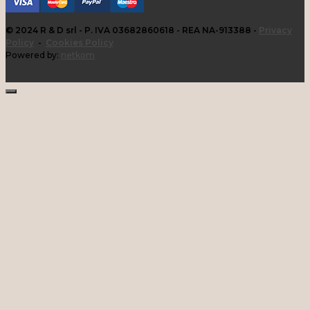
© 2024 R & D srl - P. IVA 03682860618 - REA NA-913388 -
Privacy
Policy
-
Cookies Policy
Powered by:
netkom