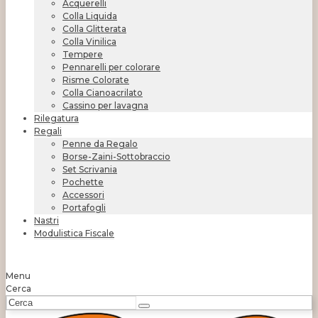
Acquerelli
Colla Liquida
Colla Glitterata
Colla Vinilica
Tempere
Pennarelli per colorare
Risme Colorate
Colla Cianoacrilato
Cassino per lavagna
Rilegatura
Regali
Penne da Regalo
Borse-Zaini-Sottobraccio
Set Scrivania
Pochette
Accessori
Portafogli
Nastri
Modulistica Fiscale
Menu
Cerca