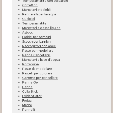
Temperamatite con serbatoio
Correttori
Marcatori Indelebili
Pennarelli per lavagna
Cucitrici
Temperamatite
Marcatori a gesso liquido
Astucci
Forbici per bambini
Scotch per bambini
Raccoglitori con anelli
Paste per modellare
Penne Cancellabili
Marcatori a base d'acqua
Portamine
Paste da modellare
Pastelli per colorare
Gomme per cancellare
Penne Gel
Penne
Colla Stick
Evidenziatori
Forbici
Matite
Pennelli