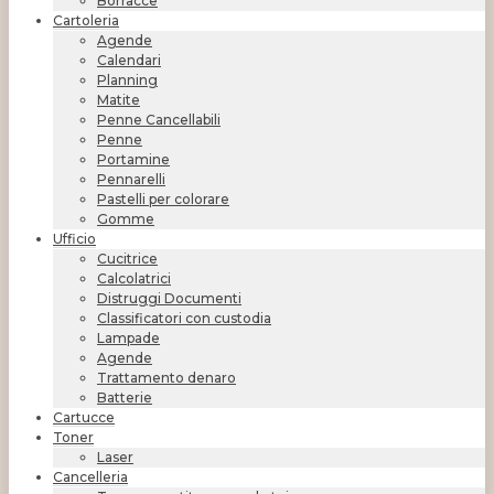
Borracce
Cartoleria
Agende
Calendari
Planning
Matite
Penne Cancellabili
Penne
Portamine
Pennarelli
Pastelli per colorare
Gomme
Ufficio
Cucitrice
Calcolatrici
Distruggi Documenti
Classificatori con custodia
Lampade
Agende
Trattamento denaro
Batterie
Cartucce
Toner
Laser
Cancelleria