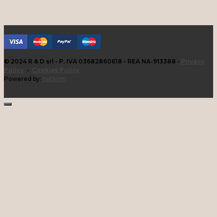
© 2024 R & D srl - P. IVA 03682860618 - REA NA-913388 -
Privacy
Policy
-
Cookies Policy
Powered by:
netkom