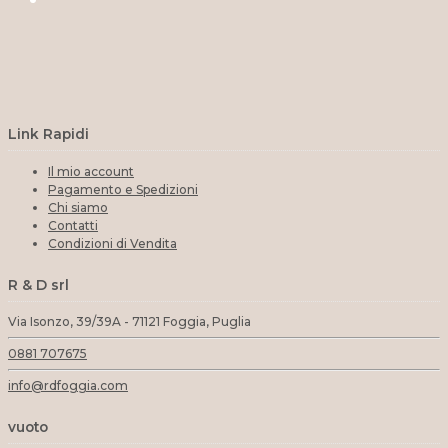
Link Rapidi
Il mio account
Pagamento e Spedizioni
Chi siamo
Contatti
Condizioni di Vendita
R & D srl
Via Isonzo, 39/39A - 71121 Foggia, Puglia
0881 707675
info@rdfoggia.com
vuoto