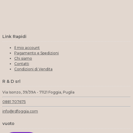
Link Rapidi
Il mio account
Pagamento e Spedizioni
Chi siamo
Contatti
Condizioni di Vendita
R & D srl
Via Isonzo, 39/39A - 71121 Foggia, Puglia
0881 707675
info@rdfoggia.com
vuoto