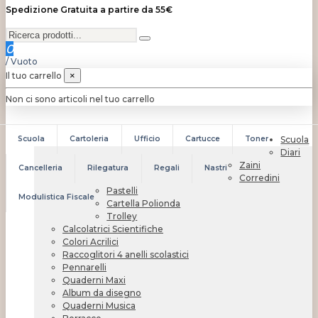
Spedizione Gratuita a partire da 55€
0
/
Vuoto
Il tuo carrello
×
Non ci sono articoli nel tuo carrello
Scuola
Cartoleria
Ufficio
Cartucce
Toner
Scuola
Diari
Zaini
Cancelleria
Rilegatura
Regali
Nastri
Corredini
Pastelli
Modulistica Fiscale
Cartella Polionda
Trolley
Calcolatrici Scientifiche
Colori Acrilici
Raccoglitori 4 anelli scolastici
Pennarelli
Quaderni Maxi
Album da disegno
Quaderni Musica