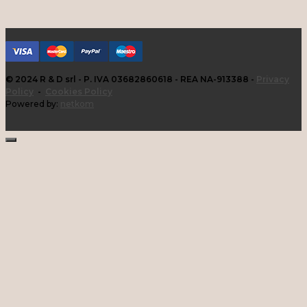
© 2024 R & D srl - P. IVA 03682860618 - REA NA-913388 -
Privacy
Policy
-
Cookies Policy
Powered by:
netkom