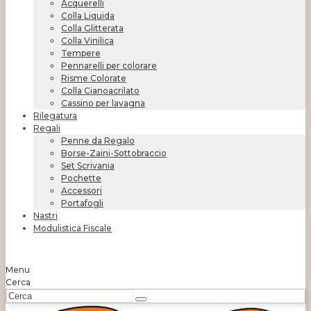
Acquerelli
Colla Liquida
Colla Glitterata
Colla Vinilica
Tempere
Pennarelli per colorare
Risme Colorate
Colla Cianoacrilato
Cassino per lavagna
Rilegatura
Regali
Penne da Regalo
Borse-Zaini-Sottobraccio
Set Scrivania
Pochette
Accessori
Portafogli
Nastri
Modulistica Fiscale
Menu
Cerca