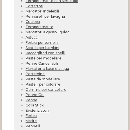
Temperamatite con serbatoio
Correttori
Marcatori Indelebili
Pennarelli per lavagna
Cucitrici
Temperamatite
Marcatori a gesso liquido
Astucci
Forbici per bambini
Scotch per bambini
Raccoglitori con anelli
Paste per modellare
Penne Cancellabili
Marcatori a base d'acqua
Portamine
Paste da modellare
Pastelli per colorare
Gomme per cancellare
Penne Gel
Penne
Colla Stick
Evidenziatori
Forbici
Matite
Pennelli