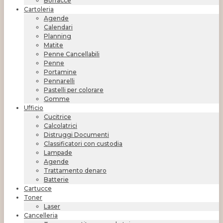
Borracce
Cartoleria
Agende
Calendari
Planning
Matite
Penne Cancellabili
Penne
Portamine
Pennarelli
Pastelli per colorare
Gomme
Ufficio
Cucitrice
Calcolatrici
Distruggi Documenti
Classificatori con custodia
Lampade
Agende
Trattamento denaro
Batterie
Cartucce
Toner
Laser
Cancelleria