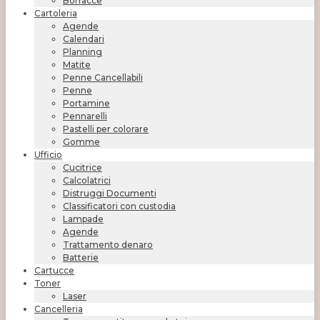
Borracce
Cartoleria
Agende
Calendari
Planning
Matite
Penne Cancellabili
Penne
Portamine
Pennarelli
Pastelli per colorare
Gomme
Ufficio
Cucitrice
Calcolatrici
Distruggi Documenti
Classificatori con custodia
Lampade
Agende
Trattamento denaro
Batterie
Cartucce
Toner
Laser
Cancelleria