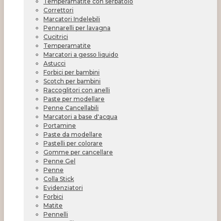
Temperamatite con serbatoio
Correttori
Marcatori Indelebili
Pennarelli per lavagna
Cucitrici
Temperamatite
Marcatori a gesso liquido
Astucci
Forbici per bambini
Scotch per bambini
Raccoglitori con anelli
Paste per modellare
Penne Cancellabili
Marcatori a base d'acqua
Portamine
Paste da modellare
Pastelli per colorare
Gomme per cancellare
Penne Gel
Penne
Colla Stick
Evidenziatori
Forbici
Matite
Pennelli