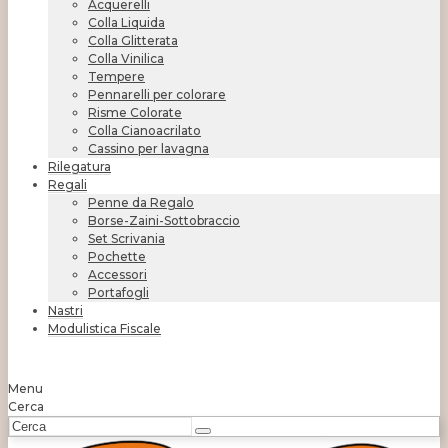
Acquerelli
Colla Liquida
Colla Glitterata
Colla Vinilica
Tempere
Pennarelli per colorare
Risme Colorate
Colla Cianoacrilato
Cassino per lavagna
Rilegatura
Regali
Penne da Regalo
Borse-Zaini-Sottobraccio
Set Scrivania
Pochette
Accessori
Portafogli
Nastri
Modulistica Fiscale
Menu
Cerca