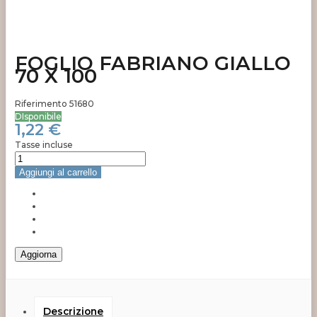
FOGLIO FABRIANO GIALLO
70 X 100
Riferimento
51680
DIsponibile
1,22 €
Tasse incluse
Aggiungi al carrello
Descrizione