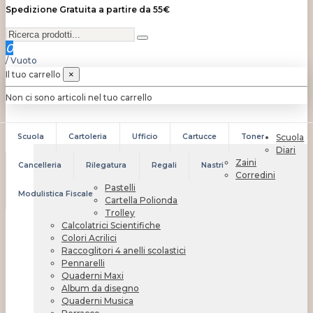
Spedizione Gratuita a partire da 55€
0
/
Vuoto
Il tuo carrello
×
Non ci sono articoli nel tuo carrello
Scuola
Cartoleria
Ufficio
Cartucce
Toner
Scuola
Diari
Zaini
Cancelleria
Rilegatura
Regali
Nastri
Corredini
Pastelli
Modulistica Fiscale
Cartella Polionda
Trolley
Calcolatrici Scientifiche
Colori Acrilici
Raccoglitori 4 anelli scolastici
Pennarelli
Quaderni Maxi
Album da disegno
Quaderni Musica