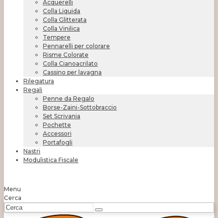
Acquerelli
Colla Liquida
Colla Glitterata
Colla Vinilica
Tempere
Pennarelli per colorare
Risme Colorate
Colla Cianoacrilato
Cassino per lavagna
Rilegatura
Regali
Penne da Regalo
Borse-Zaini-Sottobraccio
Set Scrivania
Pochette
Accessori
Portafogli
Nastri
Modulistica Fiscale
Menu
Cerca