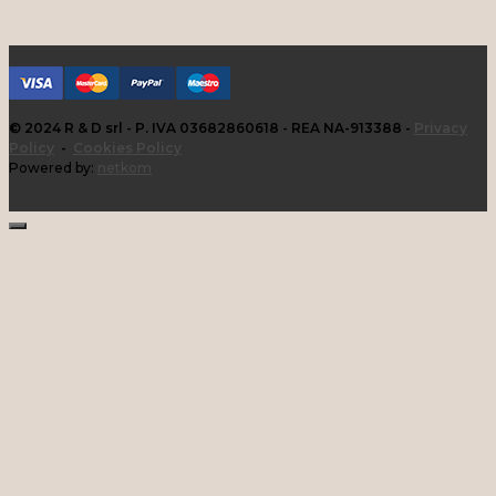
© 2024 R & D srl - P. IVA 03682860618 - REA NA-913388 -
Privacy
Policy
-
Cookies Policy
Powered by:
netkom