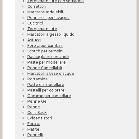
Temperamatite con serbatoio
Correttori
Marcatori Indelebili
Pennarelli per lavagna
Cucitrici
Temperamatite
Marcatori a gesso liquido
Astucci
Forbici per bambini
Scotch per bambini
Raccoglitori con anelli
Paste per modellare
Penne Cancellabili
Marcatori a base d'acqua
Portamine
Paste da modellare
Pastelli per colorare
Gomme per cancellare
Penne Gel
Penne
Colla Stick
Evidenziatori
Forbici
Matite
Pennelli