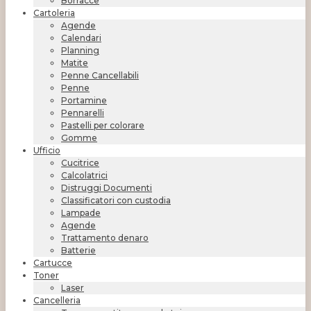
Borracce
Cartoleria
Agende
Calendari
Planning
Matite
Penne Cancellabili
Penne
Portamine
Pennarelli
Pastelli per colorare
Gomme
Ufficio
Cucitrice
Calcolatrici
Distruggi Documenti
Classificatori con custodia
Lampade
Agende
Trattamento denaro
Batterie
Cartucce
Toner
Laser
Cancelleria