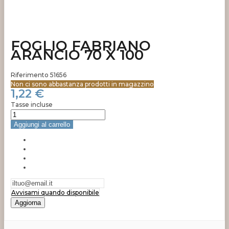
FOGLIO FABRIANO
ARANCIO 70 X 100
Riferimento
51656
Non ci sono abbastanza prodotti in magazzino
1,22 €
Tasse incluse
Aggiungi al carrello
Avvisami quando disponibile