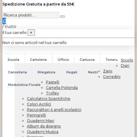
Spedizione Gratuita a partire da 55€
0
/
Vuoto
Il tuo carrello
×
Non ci sono articoli nel tuo carrello
Scuola
Cartoleria
Ufficio
Cartucce
Toner
Scuola
Diari
Zaini
Cancelleria
Rilegatura
Regali
Nastri
Corredini
Pastelli
Modulistica Fiscale
Cartella Polionda
Trolley
Calcolatrici Scientifiche
Colori Acrilici
Raccoglitori 4 anelli scolastici
Pennarelli
Quaderni Maxi
Album da disegno
Quaderni Musica