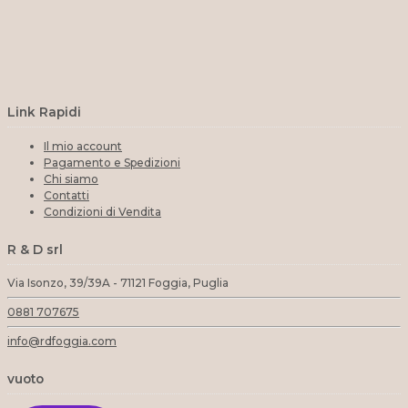
Link Rapidi
Il mio account
Pagamento e Spedizioni
Chi siamo
Contatti
Condizioni di Vendita
R & D srl
Via Isonzo, 39/39A - 71121 Foggia, Puglia
0881 707675
info@rdfoggia.com
vuoto