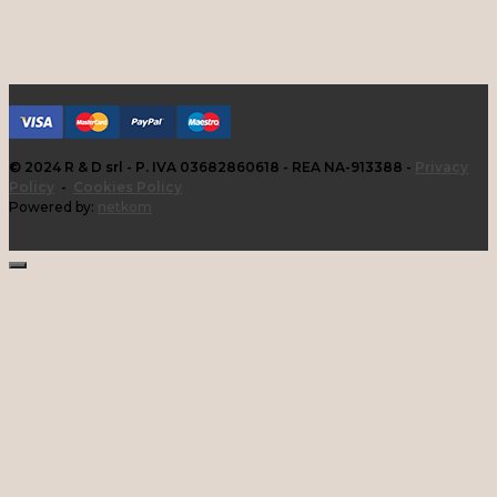
© 2024 R & D srl - P. IVA 03682860618 - REA NA-913388 -
Privacy
Policy
-
Cookies Policy
Powered by:
netkom