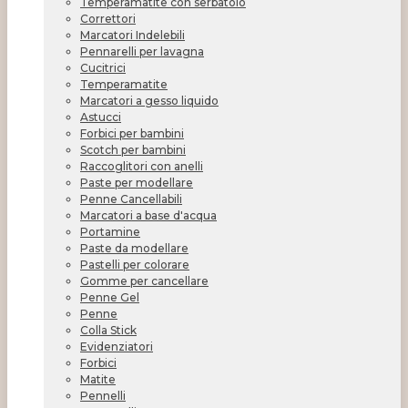
Temperamatite con serbatoio
Correttori
Marcatori Indelebili
Pennarelli per lavagna
Cucitrici
Temperamatite
Marcatori a gesso liquido
Astucci
Forbici per bambini
Scotch per bambini
Raccoglitori con anelli
Paste per modellare
Penne Cancellabili
Marcatori a base d'acqua
Portamine
Paste da modellare
Pastelli per colorare
Gomme per cancellare
Penne Gel
Penne
Colla Stick
Evidenziatori
Forbici
Matite
Pennelli