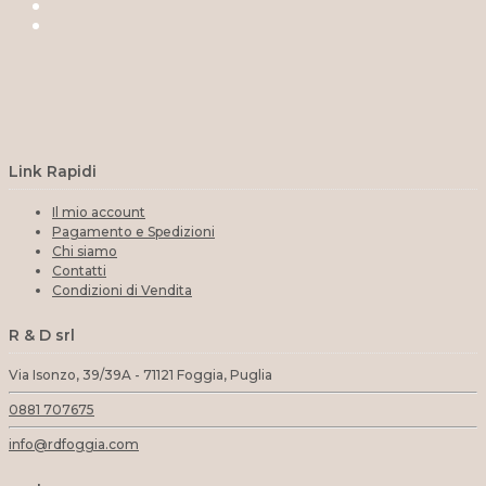
Link Rapidi
Il mio account
Pagamento e Spedizioni
Chi siamo
Contatti
Condizioni di Vendita
R & D srl
Via Isonzo, 39/39A - 71121 Foggia, Puglia
0881 707675
info@rdfoggia.com