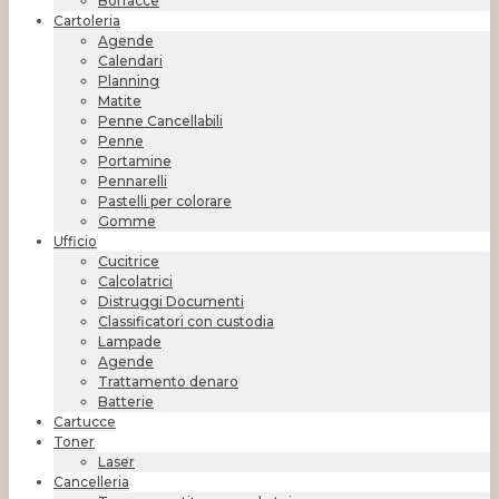
Borracce
Cartoleria
Agende
Calendari
Planning
Matite
Penne Cancellabili
Penne
Portamine
Pennarelli
Pastelli per colorare
Gomme
Ufficio
Cucitrice
Calcolatrici
Distruggi Documenti
Classificatori con custodia
Lampade
Agende
Trattamento denaro
Batterie
Cartucce
Toner
Laser
Cancelleria