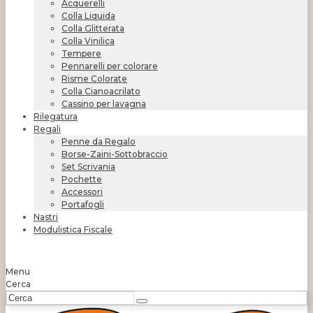
Acquerelli
Colla Liquida
Colla Glitterata
Colla Vinilica
Tempere
Pennarelli per colorare
Risme Colorate
Colla Cianoacrilato
Cassino per lavagna
Rilegatura
Regali
Penne da Regalo
Borse-Zaini-Sottobraccio
Set Scrivania
Pochette
Accessori
Portafogli
Nastri
Modulistica Fiscale
Menu
Cerca