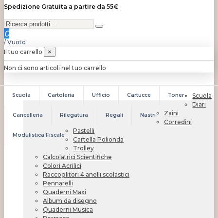
Spedizione Gratuita a partire da 55€
0
/
Vuoto
Il tuo carrello
×
Non ci sono articoli nel tuo carrello
Scuola
Cartoleria
Ufficio
Cartucce
Toner
Scuola
Diari
Zaini
Cancelleria
Rilegatura
Regali
Nastri
Corredini
Pastelli
Modulistica Fiscale
Cartella Polionda
Trolley
Calcolatrici Scientifiche
Colori Acrilici
Raccoglitori 4 anelli scolastici
Pennarelli
Quaderni Maxi
Album da disegno
Quaderni Musica