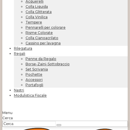
Acquerelli
Colla Liquida
Colla Glitterata
Colla Vinilica
Tempere
Pennarelli per colorare
Risme Colorate
Colla Cianoacrilato
Cassino per lavagna
Rilegatura
Regali
Penne da Regalo
Borse-Zaini-Sottobraccio
Set Scrivania
Pochette
Accessori
Portafogli
Nastri
Modulistica Fiscale
Menu
Cerca