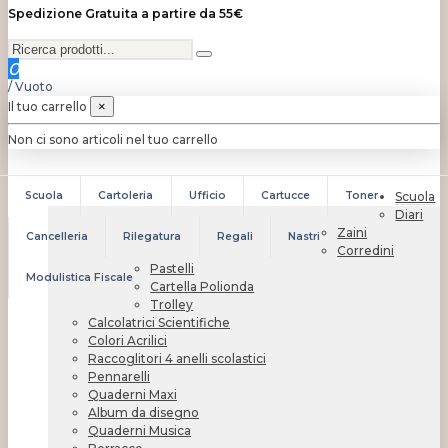
Spedizione Gratuita a partire da 55€
0
/
Vuoto
Il tuo carrello
×
Non ci sono articoli nel tuo carrello
Scuola
Cartoleria
Ufficio
Cartucce
Toner
Scuola
Diari
Zaini
Cancelleria
Rilegatura
Regali
Nastri
Corredini
Pastelli
Modulistica Fiscale
Cartella Polionda
Trolley
Calcolatrici Scientifiche
Colori Acrilici
Raccoglitori 4 anelli scolastici
Pennarelli
Quaderni Maxi
Album da disegno
Quaderni Musica