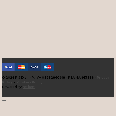
© 2024 R & D srl - P. IVA 03682860618 - REA NA-913388 -
Privacy
Policy
-
Cookies Policy
Powered by:
netkom