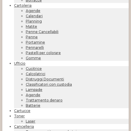
Borracce
Cartoleria
Agende
Calendari
Planning
Matite
Penne Cancellabili
Penne
Portamine
Pennarelli
Pastelli per colorare
Gomme
Ufficio
Cucitrice
Calcolatrici
Distruggi Documenti
Classificatori con custodia
Lampade
Agende
Trattamento denaro
Batterie
Cartucce
Toner
Laser
Cancelleria