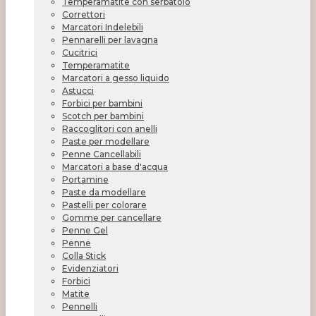
Temperamatite con serbatoio
Correttori
Marcatori Indelebili
Pennarelli per lavagna
Cucitrici
Temperamatite
Marcatori a gesso liquido
Astucci
Forbici per bambini
Scotch per bambini
Raccoglitori con anelli
Paste per modellare
Penne Cancellabili
Marcatori a base d'acqua
Portamine
Paste da modellare
Pastelli per colorare
Gomme per cancellare
Penne Gel
Penne
Colla Stick
Evidenziatori
Forbici
Matite
Pennelli