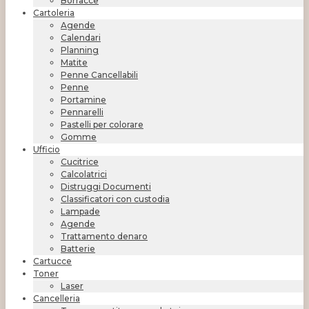
Borracce
Cartoleria
Agende
Calendari
Planning
Matite
Penne Cancellabili
Penne
Portamine
Pennarelli
Pastelli per colorare
Gomme
Ufficio
Cucitrice
Calcolatrici
Distruggi Documenti
Classificatori con custodia
Lampade
Agende
Trattamento denaro
Batterie
Cartucce
Toner
Laser
Cancelleria