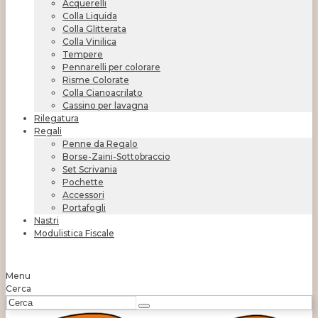
Acquerelli
Colla Liquida
Colla Glitterata
Colla Vinilica
Tempere
Pennarelli per colorare
Risme Colorate
Colla Cianoacrilato
Cassino per lavagna
Rilegatura
Regali
Penne da Regalo
Borse-Zaini-Sottobraccio
Set Scrivania
Pochette
Accessori
Portafogli
Nastri
Modulistica Fiscale
Menu
Cerca