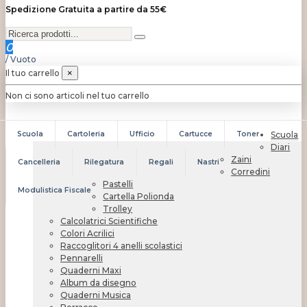
Spedizione Gratuita a partire da 55€
0
/
Vuoto
Il tuo carrello
×
Non ci sono articoli nel tuo carrello
Scuola
Cartoleria
Ufficio
Cartucce
Toner
Scuola
Diari
Zaini
Cancelleria
Rilegatura
Regali
Nastri
Corredini
Pastelli
Modulistica Fiscale
Cartella Polionda
Trolley
Calcolatrici Scientifiche
Colori Acrilici
Raccoglitori 4 anelli scolastici
Pennarelli
Quaderni Maxi
Album da disegno
Quaderni Musica