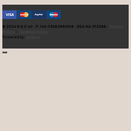
© 2024 R & D srl - P. IVA 03682860618 - REA NA-913388 -
Privacy
Policy
-
Cookies Policy
Powered by:
netkom