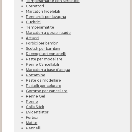
Temperamatite con serbatoio
Correttori
Marcatori Indelebili
Pennarelli per lavagna
Cucitrici
Temperamatite
Marcatori a gesso liquido
Astucci
Forbici per bambini
Scotch per bambini
Raccoglitori con anelli
Paste per modellare
Penne Cancellabili
Marcatori a base d'acqua
Portamine
Paste da modellare
Pastelli per colorare
Gomme per cancellare
Penne Gel
Penne
Colla Stick
Evidenziatori
Forbici
Matite
Pennelli