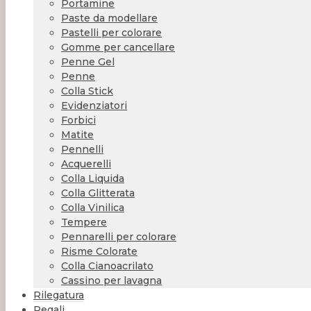
Portamine
Paste da modellare
Pastelli per colorare
Gomme per cancellare
Penne Gel
Penne
Colla Stick
Evidenziatori
Forbici
Matite
Pennelli
Acquerelli
Colla Liquida
Colla Glitterata
Colla Vinilica
Tempere
Pennarelli per colorare
Risme Colorate
Colla Cianoacrilato
Cassino per lavagna
Rilegatura
Regali